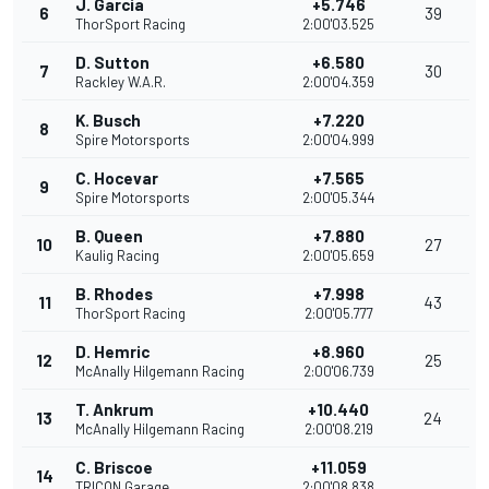
J. Garcia
+5.746
6
39
ThorSport Racing
2:00'03.525
D. Sutton
+6.580
7
30
Rackley W.A.R.
2:00'04.359
K. Busch
+7.220
8
Spire Motorsports
2:00'04.999
C. Hocevar
+7.565
9
Spire Motorsports
2:00'05.344
B. Queen
+7.880
10
27
Kaulig Racing
2:00'05.659
B. Rhodes
+7.998
11
43
ThorSport Racing
2:00'05.777
D. Hemric
+8.960
12
25
McAnally Hilgemann Racing
2:00'06.739
T. Ankrum
+10.440
13
24
McAnally Hilgemann Racing
2:00'08.219
C. Briscoe
+11.059
14
TRICON Garage
2:00'08.838