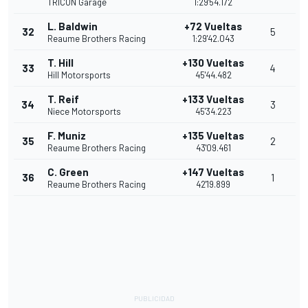
TRICON Garage
1:29'54.172
L. Baldwin
+72 Vueltas
32
5
Reaume Brothers Racing
1:29'42.043
T. Hill
+130 Vueltas
33
4
Hill Motorsports
45'44.482
T. Reif
+133 Vueltas
34
3
Niece Motorsports
45'34.223
F. Muniz
+135 Vueltas
35
2
Reaume Brothers Racing
43'09.461
C. Green
+147 Vueltas
36
1
Reaume Brothers Racing
42'19.899