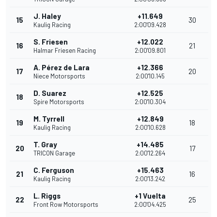
J. Haley
+11.649
15
30
Kaulig Racing
2:00'09.428
S. Friesen
+12.022
16
21
Halmar Friesen Racing
2:00'09.801
A. Pérez de Lara
+12.366
17
20
Niece Motorsports
2:00'10.145
D. Suarez
+12.525
18
Spire Motorsports
2:00'10.304
M. Tyrrell
+12.849
19
18
Kaulig Racing
2:00'10.628
T. Gray
+14.485
20
17
TRICON Garage
2:00'12.264
C. Ferguson
+15.463
21
16
Kaulig Racing
2:00'13.242
L. Riggs
+1 Vuelta
22
25
Front Row Motorsports
2:00'04.425