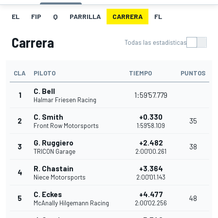
EL
FIP
Q
PARRILLA
CARRERA
FL
Carrera
Todas las estadísticas
CLA
PILOTO
TIEMPO
PUNTOS
C. Bell
1
1:59'57.779
Halmar Friesen Racing
C. Smith
+0.330
2
35
Front Row Motorsports
1:59'58.109
G. Ruggiero
+2.482
3
38
TRICON Garage
2:00'00.261
R. Chastain
+3.364
4
Niece Motorsports
2:00'01.143
C. Eckes
+4.477
5
48
McAnally Hilgemann Racing
2:00'02.256