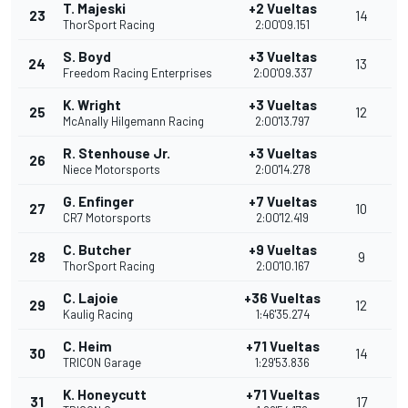
T. Majeski
+2 Vueltas
23
14
ThorSport Racing
2:00'09.151
S. Boyd
+3 Vueltas
24
13
Freedom Racing Enterprises
2:00'09.337
K. Wright
+3 Vueltas
25
12
McAnally Hilgemann Racing
2:00'13.797
R. Stenhouse Jr.
+3 Vueltas
26
Niece Motorsports
2:00'14.278
G. Enfinger
+7 Vueltas
27
10
CR7 Motorsports
2:00'12.419
C. Butcher
+9 Vueltas
28
9
ThorSport Racing
2:00'10.167
C. Lajoie
+36 Vueltas
29
12
Kaulig Racing
1:46'35.274
C. Heim
+71 Vueltas
30
14
TRICON Garage
1:29'53.836
K. Honeycutt
+71 Vueltas
31
17