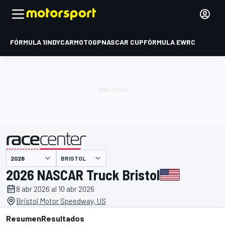
FÓRMULA 1
INDYCAR
MOTOGP
NASCAR CUP
FÓRMULA E
WRC
BRISTOL
presentado por
2026 NASCAR Truck Bristol
8 abr 2026 al 10 abr 2026
Bristol Motor Speedway, US
Resumen
Resultados