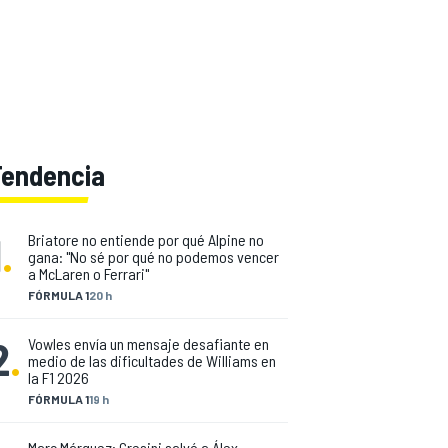
Tendencia
1
.
Briatore no entiende por qué Alpine no
gana: "No sé por qué no podemos vencer
a McLaren o Ferrari"
FÓRMULA 1
20 h
2
.
Vowles envía un mensaje desafiante en
medio de las dificultades de Williams en
la F1 2026
FÓRMULA 1
19 h
Marc Márquez: Gresini salvó a Álex