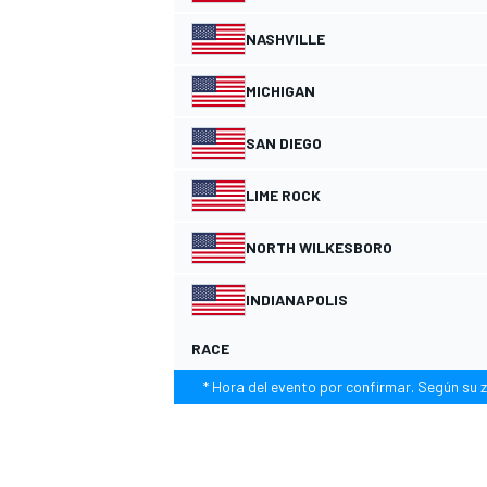
NASHVILLE
MICHIGAN
SAN DIEGO
NASCAR CUP
LIME ROCK
NORTH WILKESBORO
INDIANAPOLIS
RACE
* Hora del evento por confirmar. Según su z