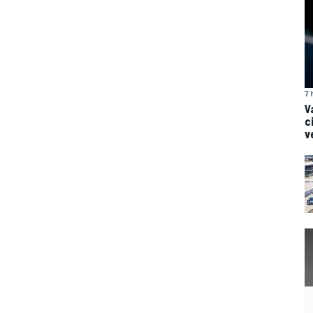
7 
V
c
v