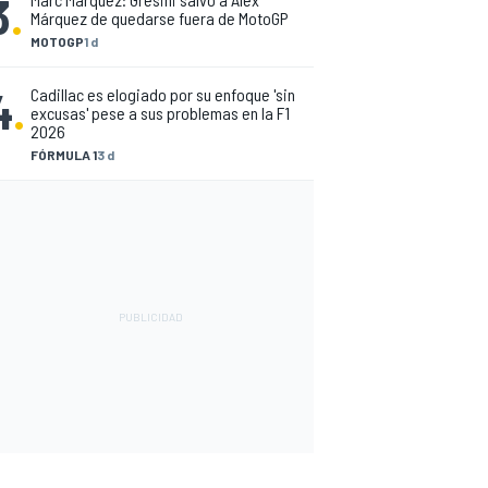
3
.
Márquez de quedarse fuera de MotoGP
MOTOGP
1 d
4
.
Cadillac es elogiado por su enfoque 'sin
excusas' pese a sus problemas en la F1
2026
FÓRMULA 1
3 d