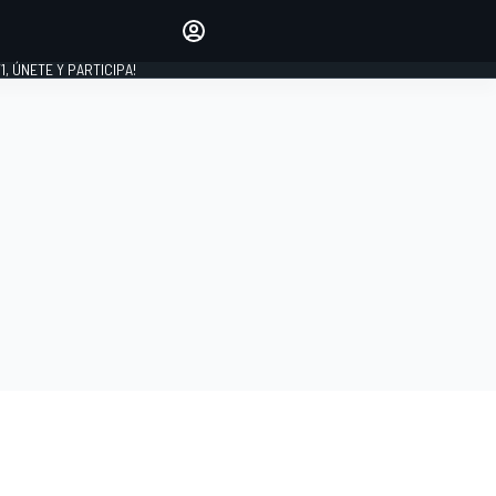
favoritos
Haz que se oiga tu voz
comentando artículos.
1, ÚNETE Y PARTICIPA!
INICIAR SESIÓN
EDICIÓN
LATINOAMÉRICA