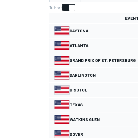
Tu hora
INDYCAR
EVEN
DAYTONA
ATLANTA
GRAND PRIX OF ST. PETERSBURG
DARLINGTON
BRISTOL
MOTOGP
TEXAS
WATKINS GLEN
DOVER