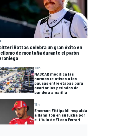
h
altteri Bottas celebra un gran éxito en
iclismo de montaña durante el parón
eraniego
10 h
NASCAR modifica las
normas relativas a las
pausas entre etapas para
acortar los periodos de
bandera amarilla
11 h
Emerson Fittipaldi respalda
a Hamilton en su lucha por
el título de F1 con Ferrari