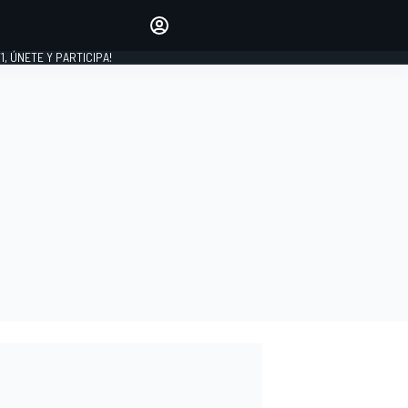
favoritos
Haz que se oiga tu voz
comentando artículos.
1, ÚNETE Y PARTICIPA!
INICIAR SESIÓN
EDICIÓN
LATINOAMÉRICA