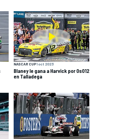
NASCAR CUP
1 oct 2023
s
Blaney le gana a Harvick por 0s012
en Talladega