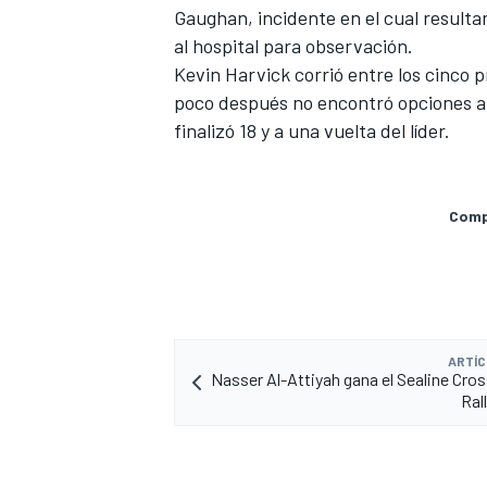
Gaughan, incidente en el cual resulta
FÓRMULA E
al hospital para observación.
Kevin Harvick corrió entre los cinco p
poco después no encontró opciones al
finalizó 18 y a una vuelta del líder.
Compa
WRC
ARTÍC
Nasser Al-Attiyah gana el Sealine Cro
Ral