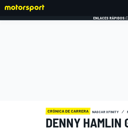
ENLACES RÁPIDOS:
C
FÓRMULA 1
CRÓNICA DE CARRERA
NASCAR XFINITY
DENNY HAMLIN 