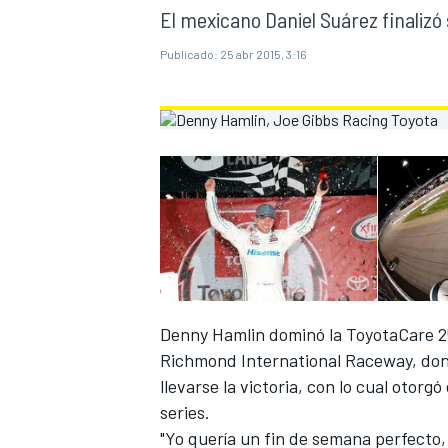
El mexicano Daniel Suárez finalizó
INDYCAR
Publicado:
25 abr 2015, 3:16
MOTOGP
Denny Hamlin dominó la ToyotaCare 25
Richmond International Raceway, don
llevarse la victoria, con lo cual otorg
series.
"Yo quería un fin de semana perfecto, l