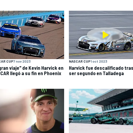
CAR CUP
7 nov 2023
NASCAR CUP
1 oct 2023
gran viaje" de Kevin Harvick en
Harvick fue descalificado tra
CAR llegó a su fin en Phoenix
ser segundo en Talladega