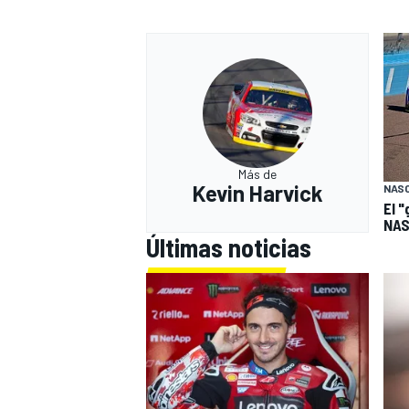
Más de
Kevin Harvick
NAS
El "
NAS
Últimas noticias
MÁS CATEGORÍAS