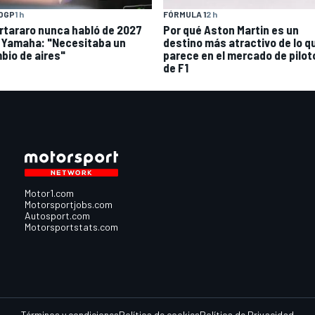
FÓRMULA 1
2 h
OGP
1 h
Por qué Aston Martin es un
rtararo nunca habló de 2027
destino más atractivo de lo q
 Yamaha: "Necesitaba un
parece en el mercado de pilot
bio de aires"
de F1
Motor1.com
Motorsportjobs.com
Autosport.com
Motorsportstats.com
Términos y condiciones
Política de cookies
Política de Privacidad