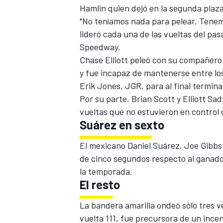
Hamlin quien dejó en la segunda plaz
"No teníamos nada para pelear. Tenemo
lideró cada una de las vueltas del pa
Speedway.
Chase Elliott peleó con su compañero 
y fue incapaz de mantenerse entre los 
Erik Jones, JGR, para al final termin
NASCAR CUP
Por su parte, Brian Scott y Elliott Sa
vueltas que no estuvieron en control
Suárez en sexto
El mexicano Daniel Suárez, Joe Gibbs R
de cinco segundos respecto al ganado
la temporada.
El resto
La bandera amarilla ondeó sólo tres v
vuelta 111, fue precursora de un inc