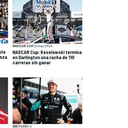
NASCAR CUP
12 may 2024
nte
NASCAR Cup: Keselowski termina
anza
en Darlington una racha de 110
carreras sin ganar
INDYCAR
9 h