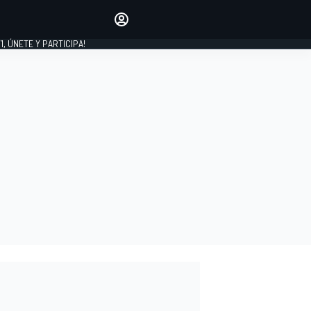
favoritos
Haz que se oiga tu voz
comentando artículos.
1, ÚNETE Y PARTICIPA!
INICIAR SESIÓN
EDICIÓN
LATINOAMÉRICA