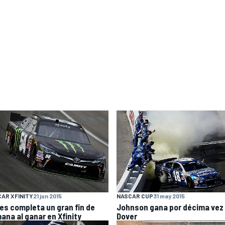
AR XFINITY
21 jun 2015
NASCAR CUP
31 may 2015
es completa un gran fin de
Johnson gana por décima vez
ana al ganar en Xfinity
Dover