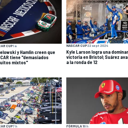
NASCAR CUP
22 sept 2024
CAR CUP
1 a
Kyle Larson logra una domina
elowski y Hamlin creen que
victoria en Bristol; Suárez av
CAR tiene "demasiados
a la ronda de 12
cuitos mixtos"
CAR CUP
7 h
FÓRMULA 1
8 h