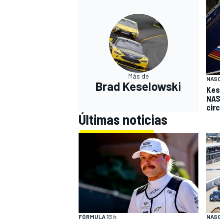
Más de
NAS
Brad Keselowski
Kes
NAS
cir
Últimas noticias
MÁS CATEGORÍAS
FÓRMULA 1
3 h
NAS