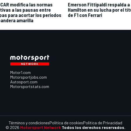
CAR modifica las normas
Emerson Fittipaldi respalda a
ativas a las pausas entre
Hamilton en su lucha por el tít
pas para acortar los periodos
de F1 con Ferrari
bandera amarilla
Motor1.com
Motorsportjobs.com
Autosport.com
Motorsportstats.com
Términos y condiciones
Política de cookies
Política de Privacidad
© 2026
Motorsport Network
Todos los derechos reservados.