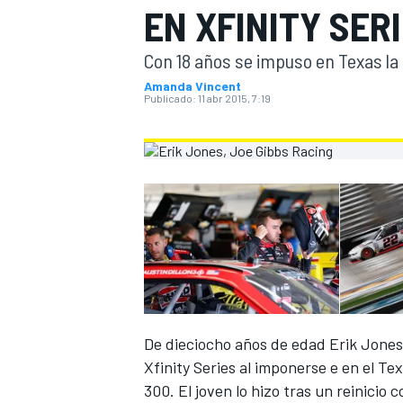
EN XFINITY SER
INDYCAR
Con 18 años se impuso en Texas la 
Amanda Vincent
Publicado:
11 abr 2015, 7:19
MOTOGP
De dieciocho años de edad Erik Jones
Xfinity Series al imponerse e en el T
300. El joven lo hizo tras un reinicio 