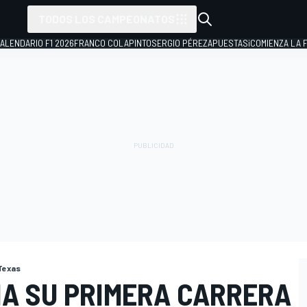
TODOS LOS CAMPEONATOS
ALENDARIO F1 2026
FRANCO COLAPINTO
SERGIO PÉREZ
APUESTAS
¡COMIENZA LA F
Texas
NA SU PRIMERA CARRERA