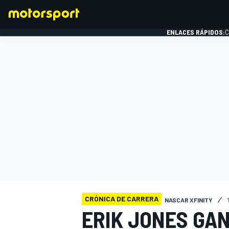
ENLACES RÁPIDOS:
C
FÓRMULA 1
CRÓNICA DE CARRERA
NASCAR XFINITY
ERIK JONES GA