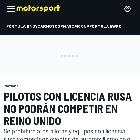
FÓRMULA 1
INDYCAR
MOTOGP
NASCAR CUP
FÓRMULA E
WRC
National
PILOTOS CON LICENCIA RUSA
NO PODRÁN COMPETIR EN
REINO UNIDO
Se prohibirá a los pilotos y equipos con licencia
rusa competir en eventos de automovilismo en el