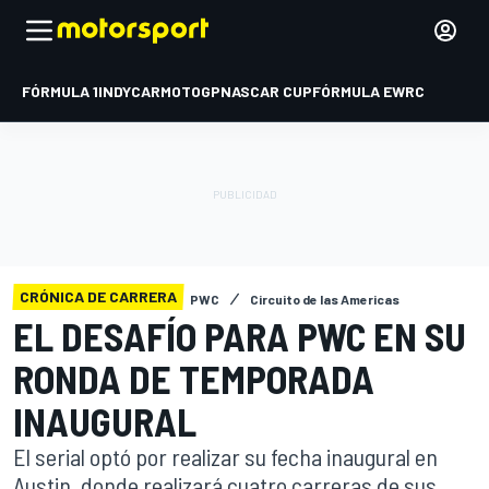
FÓRMULA 1
INDYCAR
MOTOGP
NASCAR CUP
FÓRMULA E
WRC
CRÓNICA DE CARRERA
PWC
Circuito de las Americas
EL DESAFÍO PARA PWC EN SU
RONDA DE TEMPORADA
INAUGURAL
El serial optó por realizar su fecha inaugural en
Austin, donde realizará cuatro carreras de sus