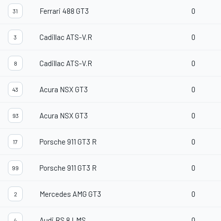
Ferrari 488 GT3
0
31
Cadillac ATS-V.R
0
3
Cadillac ATS-V.R
0
8
Acura NSX GT3
0
43
Acura NSX GT3
0
93
Porsche 911 GT3 R
0
17
Porsche 911 GT3 R
0
99
Mercedes AMG GT3
0
2
Audi RS 8 LMS
0
4