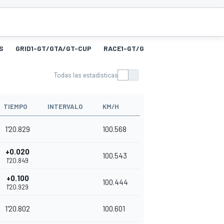
S
GRID1-GT/GTA/GT-CUP
RACE1-GT/GTA/GT-CUP
FL1-GT/
Todas las estadísticas
TIEMPO
INTERVALO
KM/H
1'20.829
100.568
+0.020
100.543
1'20.849
+0.100
100.444
1'20.929
1'20.802
100.601