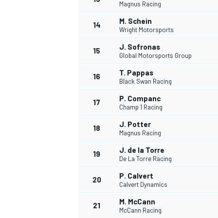
Magnus Racing
FÓRMULA E
M. Schein
14
Wright Motorsports
J. Sofronas
15
Global Motorsports Group
T. Pappas
16
Black Swan Racing
P. Companc
17
Champ 1 Racing
J. Potter
18
Magnus Racing
J. de la Torre
19
WRC
De La Torre Racing
P. Calvert
20
Calvert Dynamics
M. McCann
21
McCann Racing