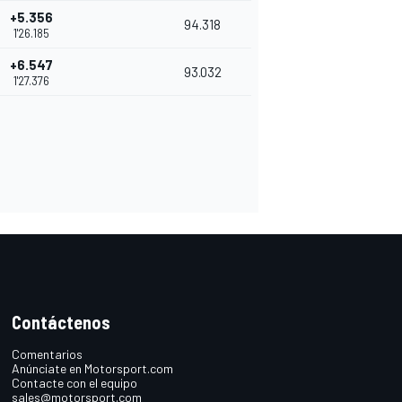
+5.356
94.318
1'26.185
+6.547
93.032
1'27.376
Contáctenos
Comentarios
Anúnciate en Motorsport.com
Contacte con el equipo
sales@motorsport.com