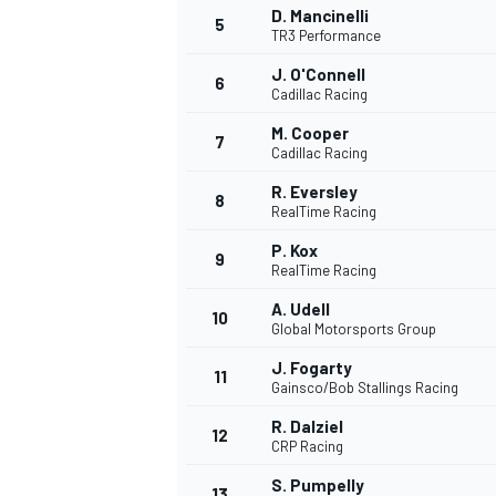
D. Mancinelli
5
TR3 Performance
J. O'Connell
6
Cadillac Racing
M. Cooper
7
Cadillac Racing
R. Eversley
NASCAR CUP
8
RealTime Racing
P. Kox
9
RealTime Racing
A. Udell
10
Global Motorsports Group
J. Fogarty
11
Gainsco/Bob Stallings Racing
R. Dalziel
12
CRP Racing
S. Pumpelly
13