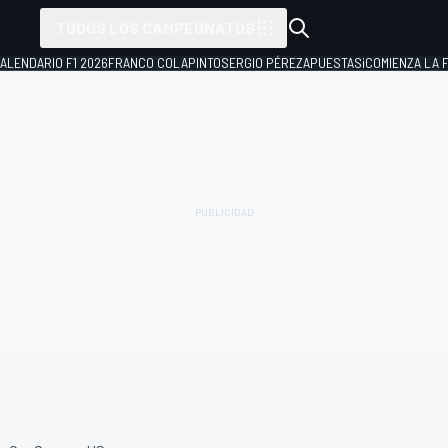
TODOS LOS CAMPEONATOS
ALENDARIO F1 2026
FRANCO COLAPINTO
SERGIO PÉREZ
APUESTAS
¡COMIENZA LA F