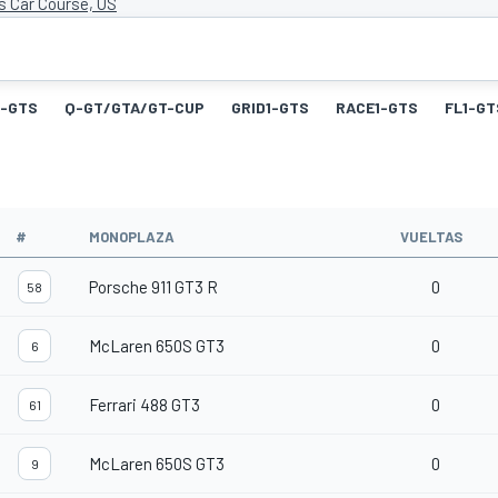
s Car Course, US
-GTS
Q-GT/GTA/GT-CUP
GRID1-GTS
RACE1-GTS
FL1-GT
#
MONOPLAZA
VUELTAS
Porsche 911 GT3 R
0
58
McLaren 650S GT3
0
6
Ferrari 488 GT3
0
61
McLaren 650S GT3
0
9