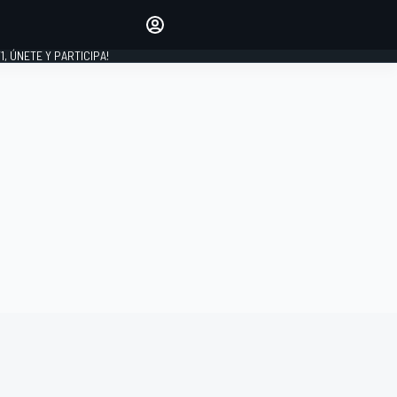
favoritos
Haz que se oiga tu voz
comentando artículos.
1, ÚNETE Y PARTICIPA!
INICIAR SESIÓN
EDICIÓN
LATINOAMÉRICA