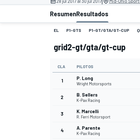
|
28 jul 2017 al 30 jul 2017
Mid-Ohio Sport
INDYCAR
Resumen
Resultados
EL
P1-GTS
P1-GT/GTA/GT-CUP
Q
grid2-gt/gta/gt-cup
CLA
PILOTOS
P. Long
1
Wright Motorsports
B. Sellers
2
K-Pax Racing
MOTOGP
K. Marcelli
3
R. Ferri Motorsport
A. Parente
4
K-Pax Racing