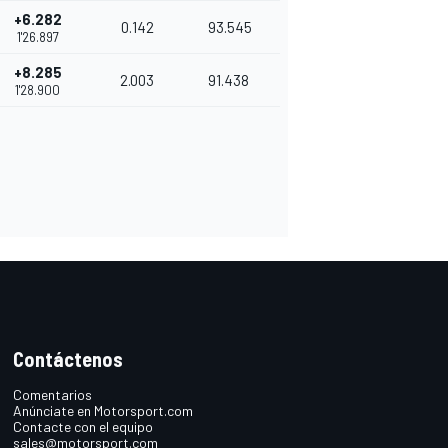
+6.282
0.142
93.545
1'26.897
+8.285
2.003
91.438
1'28.900
Contáctenos
Comentarios
Anúnciate en Motorsport.com
Contacte con el equipo
sales@motorsport.com