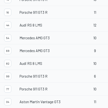
Porsche 911 GT3 R
11
16
Audi RS 8 LMS
12
44
Mercedes AMG GT3
10
54
Mercedes AMG GT3
9
69
Audi RS 8 LMS
10
82
Porsche 911 GT3 R
6
99
Porsche 911 GT3 R
10
77
Aston Martin Vantage GT3
11
04