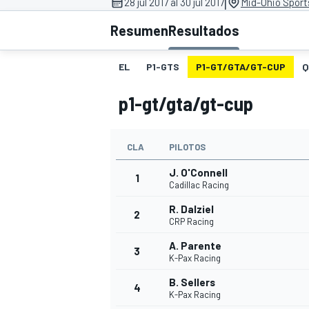
|
28 jul 2017 al 30 jul 2017
Mid-Ohio Sport
INDYCAR
Resumen
Resultados
EL
P1-GTS
P1-GT/GTA/GT-CUP
Q
p1-gt/gta/gt-cup
CLA
PILOTOS
J. O'Connell
1
Cadillac Racing
R. Dalziel
2
CRP Racing
MOTOGP
A. Parente
3
K-Pax Racing
B. Sellers
4
K-Pax Racing