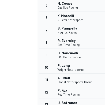
M. Cooper
5
Cadillac Racing
K. Marcelli
6
R. Ferri Motorsport
S. Pumpelly
7
Magnus Racing
R. Eversley
NASCAR CUP
8
RealTime Racing
D. Mancinelli
9
TR3 Performance
P. Long
10
Wright Motorsports
A. Udell
11
Global Motorsports Group
P. Kox
12
RealTime Racing
J. Sofronas
13