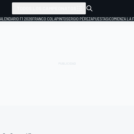
TODOS LOS CAMPEONATOS
ALENDARIO F1 2026
FRANCO COLAPINTO
SERGIO PÉREZ
APUESTAS
¡COMIENZA LA F