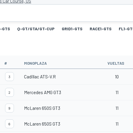
s Car Course, US
-GTS
Q-GT/GTA/GT-CUP
GRID1-GTS
RACE1-GTS
FL1-GT
#
MONOPLAZA
VUELTAS
Cadillac ATS-V.R
10
3
Mercedes AMG GT3
11
2
McLaren 650S GT3
11
9
McLaren 650S GT3
11
6