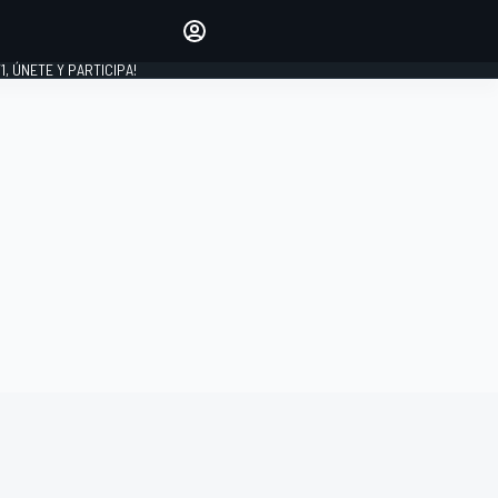
favoritos
Haz que se oiga tu voz
comentando artículos.
1, ÚNETE Y PARTICIPA!
INICIAR SESIÓN
EDICIÓN
LATINOAMÉRICA