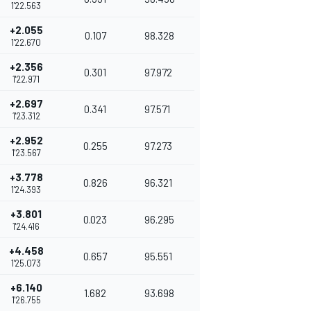
1'22.563
+2.055
0.107
98.328
1'22.670
+2.356
0.301
97.972
1'22.971
+2.697
0.341
97.571
1'23.312
+2.952
0.255
97.273
1'23.567
+3.778
0.826
96.321
1'24.393
+3.801
0.023
96.295
1'24.416
+4.458
0.657
95.551
1'25.073
+6.140
1.682
93.698
1'26.755