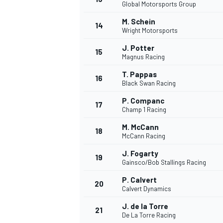
Global Motorsports Group
FÓRMULA E
M. Schein
14
Wright Motorsports
J. Potter
15
Magnus Racing
T. Pappas
16
Black Swan Racing
P. Companc
17
Champ 1 Racing
M. McCann
18
McCann Racing
J. Fogarty
19
WRC
Gainsco/Bob Stallings Racing
P. Calvert
20
Calvert Dynamics
J. de la Torre
21
De La Torre Racing