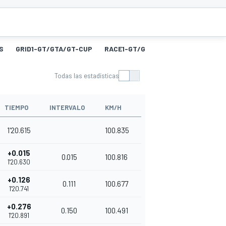
S
GRID1-GT/GTA/GT-CUP
RACE1-GT/GTA/GT-CUP
FL1-GT/
Todas las estadísticas
TIEMPO
INTERVALO
KM/H
1'20.615
100.835
+0.015
0.015
100.816
1'20.630
+0.126
0.111
100.677
1'20.741
+0.276
0.150
100.491
1'20.891