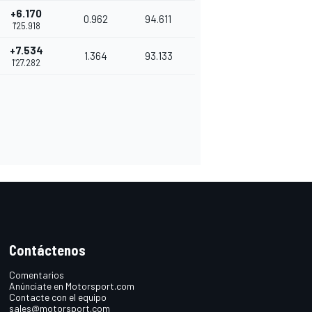
+6.170
0.962
94.611
1'25.918
+7.534
1.364
93.133
1'27.282
Contáctenos
Comentarios
Anúnciate en Motorsport.com
Contacte con el equipo
sales@motorsport.com