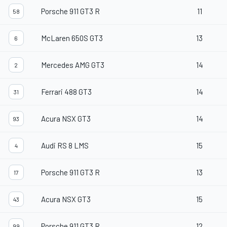
Porsche 911 GT3 R
11
58
McLaren 650S GT3
13
6
Mercedes AMG GT3
14
2
Ferrari 488 GT3
14
31
Acura NSX GT3
14
93
Audi RS 8 LMS
15
4
Porsche 911 GT3 R
13
17
Acura NSX GT3
15
43
Porsche 911 GT3 R
12
99