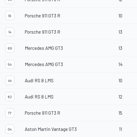
Porsche 911 GT3 R
10
16
Porsche 911 GT3 R
13
14
Mercedes AMG GT3
13
69
Mercedes AMG GT3
14
54
Audi RS 8 LMS
10
44
Audi RS 8 LMS
12
82
Porsche 911 GT3 R
15
77
Aston Martin Vantage GT3
11
04