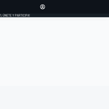
favoritos
Haz que se oiga tu voz
comentando artículos.
1, ÚNETE Y PARTICIPA!
INICIAR SESIÓN
EDICIÓN
LATINOAMÉRICA