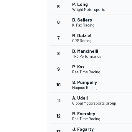
P. Long
5
Wright Motorsports
B. Sellers
6
K-Pax Racing
R. Dalziel
7
CRP Racing
D. Mancinelli
NASCAR CUP
8
TR3 Performance
P. Kox
9
RealTime Racing
S. Pumpelly
10
Magnus Racing
A. Udell
11
Global Motorsports Group
R. Eversley
12
RealTime Racing
J. Fogarty
13