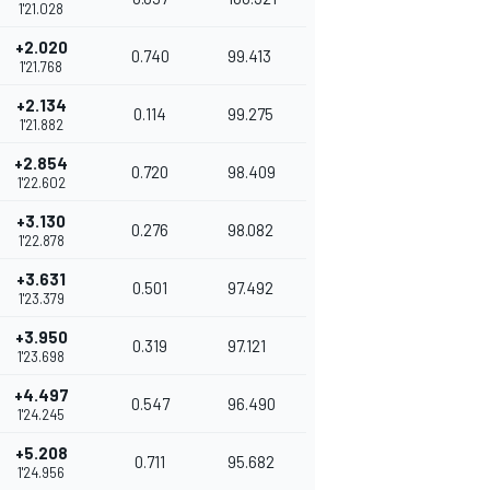
1'21.028
+2.020
0.740
99.413
1'21.768
+2.134
0.114
99.275
1'21.882
+2.854
0.720
98.409
1'22.602
+3.130
0.276
98.082
1'22.878
+3.631
0.501
97.492
1'23.379
+3.950
0.319
97.121
1'23.698
+4.497
0.547
96.490
1'24.245
+5.208
0.711
95.682
1'24.956