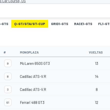
s Car Course, US
-GTS
Q-GT/GTA/GT-CUP
GRID1-GTS
RACE1-GTS
FL1-GT
#
MONOPLAZA
VUELTAS
McLaren 650S GT3
13
9
Cadillac ATS-V.R
14
8
Cadillac ATS-V.R
8
3
Ferrari 488 GT3
12
61