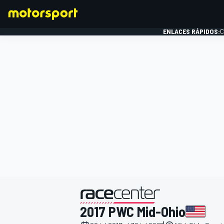
ENLACES RÁPIDOS:
C
FÓRMULA 1
presentado por
2017 PWC Mid-Ohio