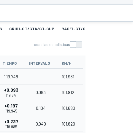
S
GRID1-GT/GTA/GT-CUP
RACE1-GT/GTA/GT-CUP
FL1-GT/
Todas las estadísticas
TIEMPO
INTERVALO
KM/H
1'19.748
101.931
+0.093
0.093
101.812
1'19.841
+0.197
0.104
101.680
1'19.945
+0.237
0.040
101.629
1'19.985