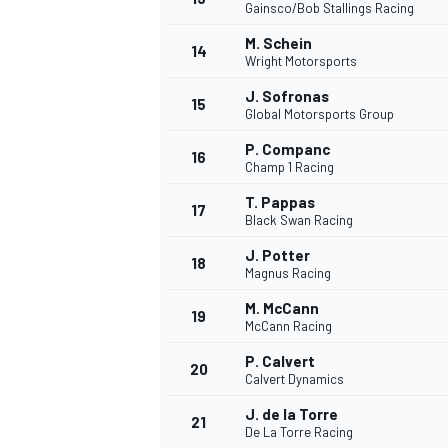
Gainsco/Bob Stallings Racing
FÓRMULA E
M. Schein
14
Wright Motorsports
J. Sofronas
15
Global Motorsports Group
P. Companc
16
Champ 1 Racing
T. Pappas
17
Black Swan Racing
J. Potter
18
Magnus Racing
M. McCann
19
WRC
McCann Racing
P. Calvert
20
Calvert Dynamics
J. de la Torre
21
De La Torre Racing