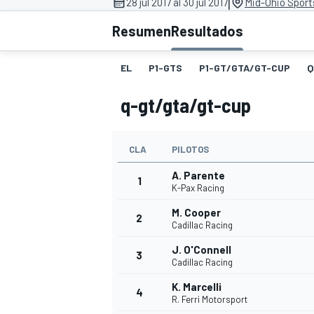
|
28 jul 2017 al 30 jul 2017
Mid-Ohio Sport
INDYCAR
Resumen
Resultados
EL
P1-GTS
P1-GT/GTA/GT-CUP
Q
q-gt/gta/gt-cup
CLA
PILOTOS
A. Parente
1
K-Pax Racing
M. Cooper
2
Cadillac Racing
MOTOGP
J. O'Connell
3
Cadillac Racing
K. Marcelli
4
R. Ferri Motorsport