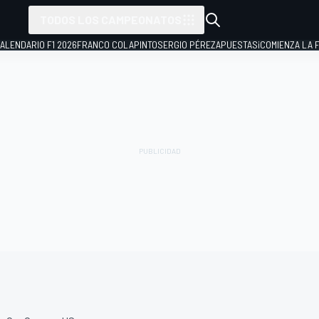
TODOS LOS CAMPEONATOS
ALENDARIO F1 2026
FRANCO COLAPINTO
SERGIO PÉREZ
APUESTAS
¡COMIENZA LA F