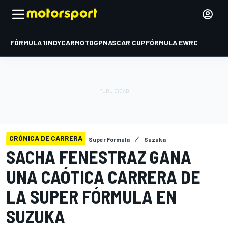
FÓRMULA 1
INDYCAR
MOTOGP
NASCAR CUP
FÓRMULA E
WRC
CRÓNICA DE CARRERA
Super Formula
Suzuka
SACHA FENESTRAZ GANA
UNA CAÓTICA CARRERA DE
LA SUPER FÓRMULA EN
SUZUKA