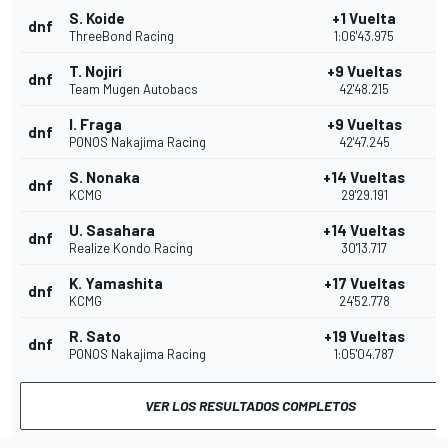
S. Koide
+1 Vuelta
dnf
ThreeBond Racing
1:06'43.975
T. Nojiri
+9 Vueltas
dnf
Team Mugen Autobacs
42'48.215
I. Fraga
+9 Vueltas
dnf
PONOS Nakajima Racing
42'47.245
S. Nonaka
+14 Vueltas
dnf
KCMG
29'29.191
U. Sasahara
+14 Vueltas
dnf
Realize Kondo Racing
30'13.717
K. Yamashita
+17 Vueltas
dnf
KCMG
24'52.778
R. Sato
+19 Vueltas
dnf
PONOS Nakajima Racing
1:05'04.787
VER LOS RESULTADOS COMPLETOS