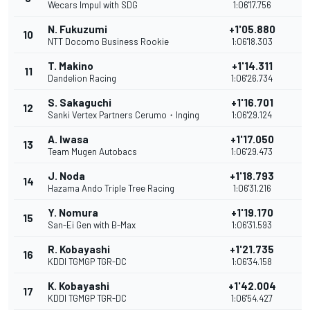
Wecars Impul with SDG
1:06'17.756
N. Fukuzumi
+1'05.880
10
NTT Docomo Business Rookie
1:06'18.303
T. Makino
+1'14.311
11
Dandelion Racing
1:06'26.734
S. Sakaguchi
+1'16.701
12
Sanki Vertex Partners Cerumo・Inging
1:06'29.124
A. Iwasa
+1'17.050
13
Team Mugen Autobacs
1:06'29.473
J. Noda
+1'18.793
14
Hazama Ando Triple Tree Racing
1:06'31.216
Y. Nomura
+1'19.170
15
San-Ei Gen with B-Max
1:06'31.593
R. Kobayashi
+1'21.735
16
KDDI TGMGP TGR-DC
1:06'34.158
K. Kobayashi
+1'42.004
17
KDDI TGMGP TGR-DC
1:06'54.427