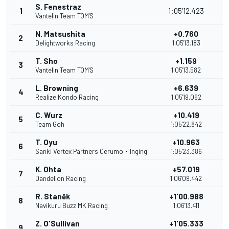
S. Fenestraz
1
1:05'12.423
2
Vantelin Team TOM'S
N. Matsushita
+0.760
2
1
Delightworks Racing
1:05'13.183
T. Sho
+1.159
3
1
Vantelin Team TOM'S
1:05'13.582
L. Browning
+6.639
4
Realize Kondo Racing
1:05'19.062
C. Wurz
+10.419
5
Team Goh
1:05'22.842
T. Oyu
+10.963
6
Sanki Vertex Partners Cerumo・Inging
1:05'23.386
K. Ohta
+57.019
7
Dandelion Racing
1:06'09.442
R. Staněk
+1'00.988
8
Navikuru Buzz MK Racing
1:06'13.411
Z. O'Sullivan
+1'05.333
9