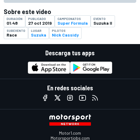
Sobre este video
DURACIÓN
PUBLICADO
CAMPEONATOS
EVENTO
01:48
27 oct 2019
Super Formula
Suzuka II
SUBEVENTO
LUGAR
PILOTOS
Race
Suzuka
Nick Cassidy
Descarga tus apps
En redes sociales
Motor1.com
Motorsportjobs.com