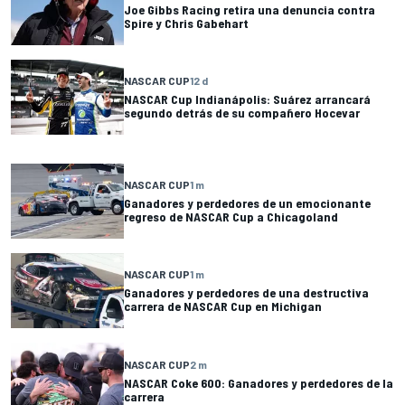
Joe Gibbs Racing retira una denuncia contra
Spire y Chris Gabehart
NASCAR CUP
12 d
NASCAR Cup Indianápolis: Suárez arrancará
segundo detrás de su compañero Hocevar
NASCAR CUP
1 m
Ganadores y perdedores de un emocionante
regreso de NASCAR Cup a Chicagoland
NASCAR CUP
1 m
Ganadores y perdedores de una destructiva
carrera de NASCAR Cup en Michigan
NASCAR CUP
2 m
NASCAR Coke 600: Ganadores y perdedores de la
carrera