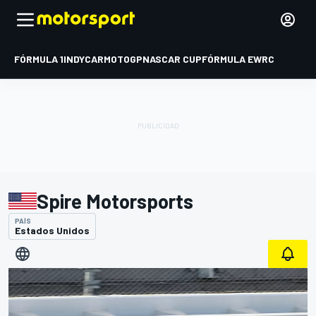
FÓRMULA 1
INDYCAR
MOTOGP
NASCAR CUP
FÓRMULA E
WRC
Spire Motorsports
PAÍS
Estados Unidos