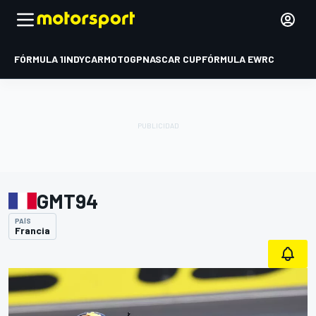
FÓRMULA 1
INDYCAR
MOTOGP
NASCAR CUP
FÓRMULA E
WRC
GMT94
PAÍS
Francia