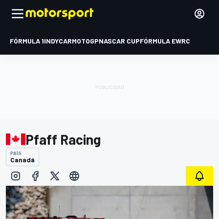
FÓRMULA 1
INDYCAR
MOTOGP
NASCAR CUP
FÓRMULA E
WRC
Pfaff Racing
PAÍS
Canadá