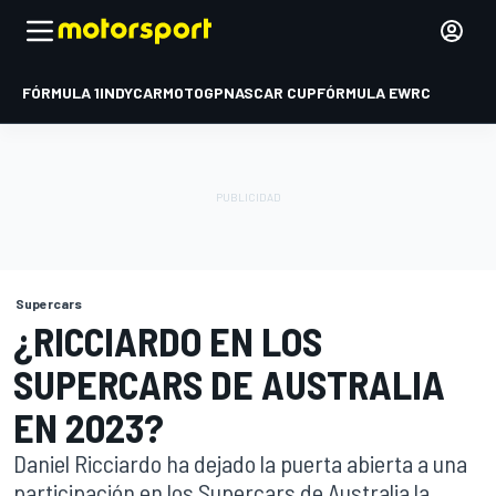
FÓRMULA 1
INDYCAR
MOTOGP
NASCAR CUP
FÓRMULA E
WRC
Supercars
¿RICCIARDO EN LOS
SUPERCARS DE AUSTRALIA
EN 2023?
Daniel Ricciardo ha dejado la puerta abierta a una
participación en los Supercars de Australia la