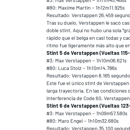
#3: Max Verstappen – 1h11m45.466s
#80: Maxime Martin – 1h12m11.925s
Resultado: Verstappen 26.459 segund
Tras su duelo, Verstappen le sacó ca
doble stint. Aquí no hubo una sola "
rápido que el belga en casi todas y ca
ritmo fue ligeramente más alto que en 
Stint 5 de Verstappen (Vueltas 115
#3: Max Verstappen – 1h10m06.621s
#80: Luca Stolz – 1h10m14.786s
Resultado: Verstappen 8.165 segundo
Este fue el único stint de Verstappen 
larga trayectoria. En las condiciones
interferencia de Code 60, Verstappen
Stint 6 de Verstappen (Vueltas 123
#3: Max Verstappen – 1h09m57.580s
#80: Maro Engel – 1h10m32.680s
Resultado: Verstappen 35.100 segund