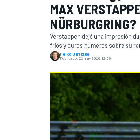
MAX VERSTAPPE
INDYCAR
NÜRBURGRING?
Verstappen dejó una impresión dura
fríos y duros números sobre su r
Heiko Stritzke
Publicado:
22 may 2026, 12:56
MOTOGP