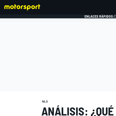
ENLACES RÁPIDOS:
C
FÓRMULA 1
NLS
ANÁLISIS: ¿QUÉ