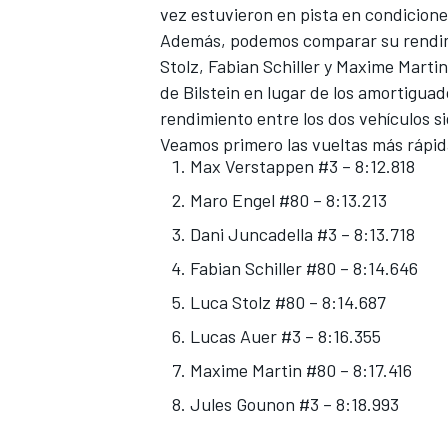
vez estuvieron en pista en condicione
FÓRMULA E
Además, podemos comparar su rendim
Stolz
,
Fabian Schiller
y
Maxime Martin
de Bilstein en lugar de los amortiguad
rendimiento entre los dos vehículos si
Veamos primero las vueltas más rápid
Max Verstappen #3 – 8:12.818
Maro Engel #80 – 8:13.213
Dani Juncadella #3 – 8:13.718
Fabian Schiller #80 – 8:14.646
Luca Stolz #80 – 8:14.687
WRC
Lucas Auer #3 – 8:16.355
Maxime Martin #80 – 8:17.416
Jules Gounon #3 – 8:18.993