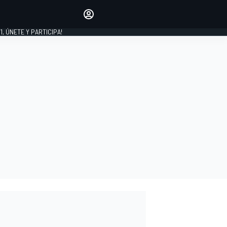
favoritos
Haz que se oiga tu voz
comentando artículos.
1, ÚNETE Y PARTICIPA!
INICIAR SESIÓN
EDICIÓN
LATINOAMÉRICA