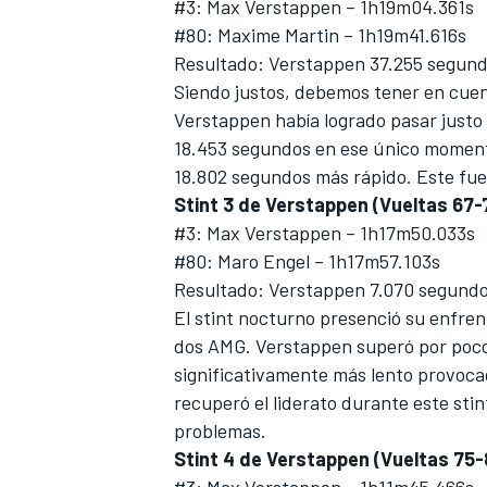
#3: Max Verstappen – 1h19m04.361s
#80: Maxime Martin – 1h19m41.616s
Resultado: Verstappen 37.255 segund
Siendo justos, debemos tener en cuen
Verstappen había logrado pasar justo a
18.453 segundos en ese único momento
18.802 segundos más rápido. Este fue 
Stint 3 de Verstappen (Vueltas 67-
#3: Max Verstappen – 1h17m50.033s
#80: Maro Engel – 1h17m57.103s
Resultado: Verstappen 7.070 segundo
MÁS CATEGORÍAS
El stint nocturno presenció su enfren
dos AMG. Verstappen superó por poco a
significativamente más lento provoca
recuperó el liderato durante este sti
problemas.
Stint 4 de Verstappen (Vueltas 75-