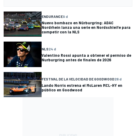
ENDURANCE
9 d
Nuevo bombazo en Nürburgring: ADAC
Nordrhein lanza una serie en Nordschleife para
competir con la NLS
NLS
24 d
Valentino Rossi apunta a obtener el permiso de
Nurburgring antes de finales de 2026
FESTIVAL DE LA VELOCIDAD DE GOODWOOD
26 d
Lando Norris estrena el McLaren MCL-HY en
público en Goodwood