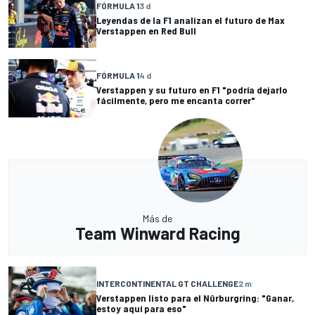
FÓRMULA 1
3 d
Leyendas de la F1 analizan el futuro de Max
Verstappen en Red Bull
FÓRMULA 1
4 d
Verstappen y su futuro en F1 "podría dejarlo
fácilmente, pero me encanta correr"
Más de
Team Winward Racing
INTERCONTINENTAL GT CHALLENGE
2 m
Verstappen listo para el Nürburgring: "Ganar,
estoy aquí para eso"