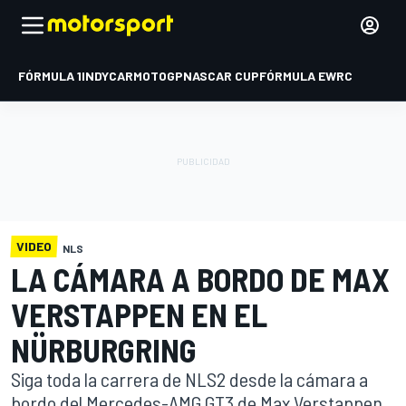
FÓRMULA 1
INDYCAR
MOTOGP
NASCAR CUP
FÓRMULA E
WRC
VIDEO
NLS
LA CÁMARA A BORDO DE MAX
VERSTAPPEN EN EL
NÜRBURGRING
Siga toda la carrera de NLS2 desde la cámara a
bordo del Mercedes-AMG GT3 de Max Verstappen,