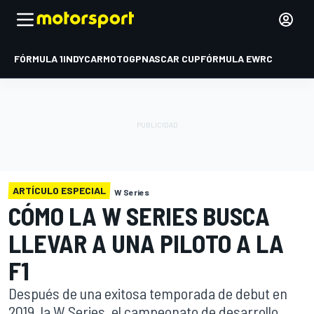
FÓRMULA 1
INDYCAR
MOTOGP
NASCAR CUP
FÓRMULA E
WRC
ARTÍCULO ESPECIAL
W Series
CÓMO LA W SERIES BUSCA
LLEVAR A UNA PILOTO A LA
F1
Después de una exitosa temporada de debut en
2019, la W Series, el campeonato de desarrollo