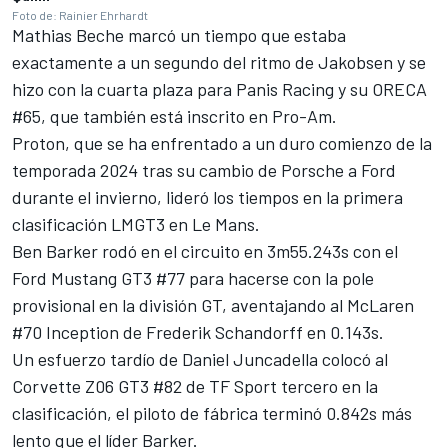
Foto de: Rainier Ehrhardt
Mathias Beche
marcó un tiempo que estaba
exactamente a un segundo del ritmo de Jakobsen y se
hizo con la cuarta plaza para
Panis Racing
y su ORECA
#65, que también está inscrito en Pro-Am.
Proton, que se ha enfrentado a un duro comienzo de la
temporada 2024 tras su cambio de Porsche a Ford
durante el invierno, lideró los tiempos en la primera
clasificación LMGT3 en Le Mans.
Ben Barker
rodó en el circuito en 3m55.243s con el
Ford Mustang GT3 #77 para hacerse con la pole
provisional en la división GT, aventajando al McLaren
#70 Inception de
Frederik Schandorff
en 0.143s.
Un esfuerzo tardío de Daniel Juncadella colocó al
Corvette Z06 GT3 #82 de
TF Sport
tercero en la
clasificación, el piloto de fábrica terminó 0.842s más
lento que el líder Barker.