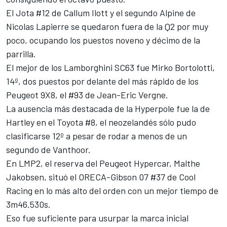
El Jota #12 de
Callum Ilott
y el segundo Alpine de
Nicolas Lapierre
se quedaron fuera de la Q2 por muy
poco, ocupando los puestos noveno y décimo de la
parrilla.
El mejor de los Lamborghini SC63 fue
Mirko Bortolotti
,
14º, dos puestos por delante del más rápido de los
Peugeot 9X8, el #93 de
Jean-Eric Vergne
.
La ausencia más destacada de la Hyperpole fue la de
Hartley en el Toyota #8, el neozelandés sólo pudo
clasificarse 12º a pesar de rodar a menos de un
segundo de Vanthoor.
En LMP2, el reserva del Peugeot Hypercar,
Malthe
Jakobsen
, situó el ORECA-Gibson 07 #37 de
Cool
Racing
en lo más alto del orden con un mejor tiempo de
3m46.530s.
Eso fue suficiente para usurpar la marca inicial