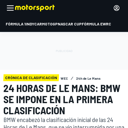
FÓRMULA 1
INDYCAR
MOTOGP
NASCAR CUP
FÓRMULA E
WRC
CRÓNICA DE CLASIFICACIÓN
WEC
24h de Le Mans
24 HORAS DE LE MANS: BMW
SE IMPONE EN LA PRIMERA
CLASIFICACIÓN
BMW encabezó la clasificación inicial de las 24
Horas de Le Mans, que se vio interrumpida por una