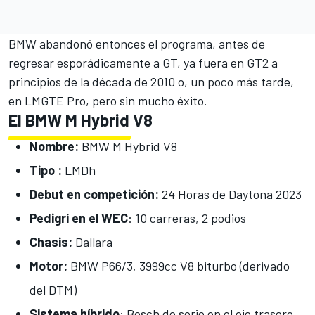
BMW abandonó entonces el programa, antes de
regresar esporádicamente a GT, ya fuera en GT2 a
principios de la década de 2010 o, un poco más tarde,
en LMGTE Pro, pero sin mucho éxito.
El BMW M Hybrid V8
Nombre:
BMW M Hybrid V8
Tipo :
LMDh
Debut en competición:
24 Horas de Daytona 2023
Pedigrí en el WEC
: 10 carreras, 2 podios
Chasis:
Dallara
Motor:
BMW P66/3, 3999cc V8 biturbo (derivado
del DTM)
Sistema híbrido
: Bosch de serie en el eje trasero