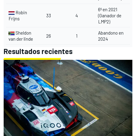
6º en 2021
Robin
33
4
(Ganador de
Frijns
LMP2)
Sheldon
Abandono en
26
1
van der linde
2024
Resultados recientes