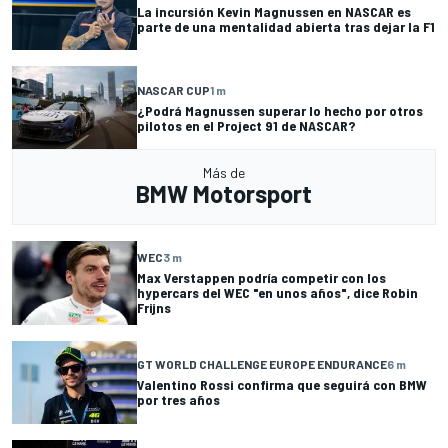
La incursión Kevin Magnussen en NASCAR es
parte de una mentalidad abierta tras dejar la F1
NASCAR CUP
1 m
¿Podrá Magnussen superar lo hecho por otros
pilotos en el Project 91 de NASCAR?
Más de
BMW Motorsport
WEC
3 m
Max Verstappen podría competir con los
hypercars del WEC "en unos años", dice Robin
Frijns
GT WORLD CHALLENGE EUROPE ENDURANCE
6 m
Valentino Rossi confirma que seguirá con BMW
por tres años