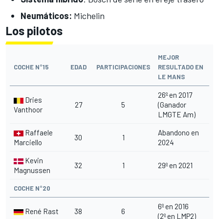
Neumáticos:
Michelin
Los pilotos
MEJOR
COCHE N°15
EDAD
PARTICIPACIONES
RESULTADO EN
LE MANS
26º en 2017
Dries
27
5
(Ganador
Vanthoor
LMGTE Am)
Raffaele
Abandono en
30
1
Marciello
2024
Kevin
32
1
29º en 2021
Magnussen
COCHE N°20
6º en 2016
René Rast
38
6
(2º en LMP2)