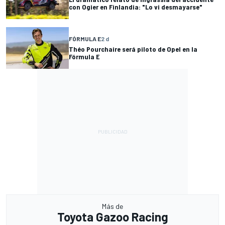
con Ogier en Finlandia: "Lo vi desmayarse"
FÓRMULA E
2 d
Théo Pourchaire será piloto de Opel en la
Fórmula E
Más de
Toyota Gazoo Racing