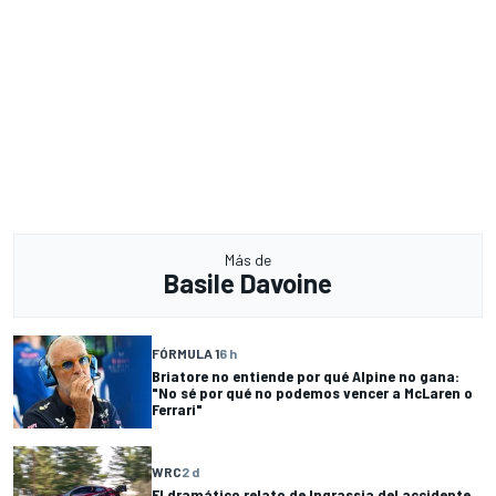
Más de
Basile Davoine
FÓRMULA 1
6 h
Briatore no entiende por qué Alpine no gana:
"No sé por qué no podemos vencer a McLaren o
Ferrari"
WRC
2 d
El dramático relato de Ingrassia del accidente