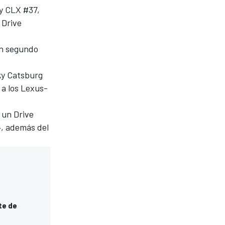
y CLX #37,
 Drive
en segundo
ky Catsburg
 a los Lexus-
 un Drive
4, además del
te de