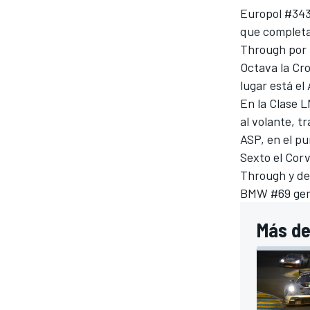
Europol #343
que completa
Through por 
Octava la Cr
lugar está el
En la Clase 
al volante, t
ASP, en el p
Sexto el Cor
Through y det
BMW #69 geme
Más de 