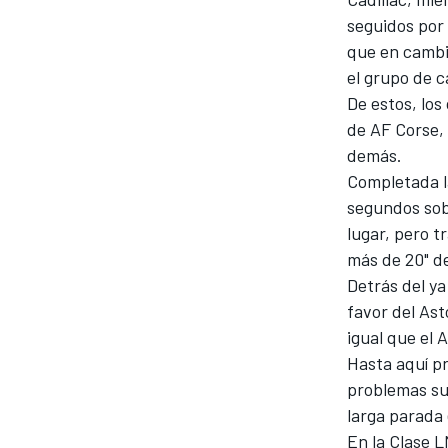
seguidos por 
FÓRMULA E
que en cambio
el grupo de 
De estos, lo
de
AF Corse
,
demás.
Completada l
segundos sob
lugar, pero t
más de 20" de
Detrás del ya
favor del Ast
WRC
igual que el 
Hasta aquí pr
problemas suf
larga parada
En la Clase L