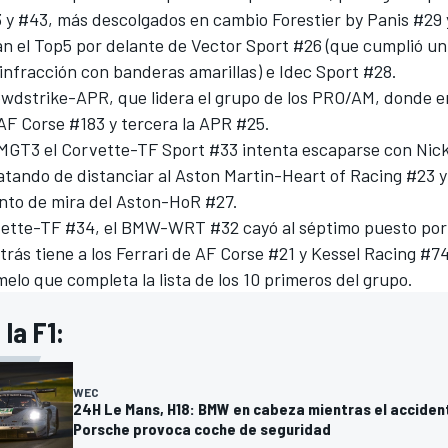
 y #43, más descolgados en cambio Forestier by Panis #29 
n el Top5 por delante de Vector Sport #26 (que cumplió un
infracción con banderas amarillas) e Idec Sport #28.
owdstrike-APR, que lidera el grupo de los PRO/AM, donde 
 AF Corse #183 y tercera la APR #25.
LMGT3 el Corvette-TF Sport #33 intenta escaparse con Nic
ratando de distanciar al Aston Martin-Heart of Racing #23 y
unto de mira del Aston-HoR #27.
vette-TF #34, el BMW-WRT #32 cayó al séptimo puesto por
rás tiene a los Ferrari de AF Corse #21 y Kessel Racing #7
lo que completa la lista de los 10 primeros del grupo.
la F1:
WEC
24H Le Mans, H18: BMW en cabeza mientras el acciden
Porsche provoca coche de seguridad