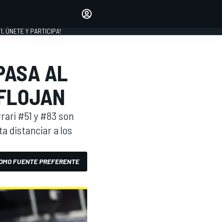
favoritos
Haz que se oiga tu voz
comentando artículos.
1, ÚNETE Y PARTICIPA!
INICIAR SESIÓN
EDICIÓN
PASA AL
LATINOAMÉRICA
AFLOJAN
rrari #51 y #83 son
a distanciar a los
OMO FUENTE PREFERENTE