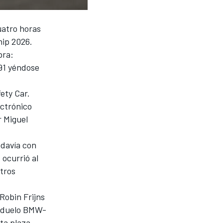
uatro horas
hip 2026.
bra:
91 yéndose
ety Car.
ectrónico
r
Miguel
odavía con
 ocurrió al
otros
Robin Frijns
l duelo BMW-
ta plaza,