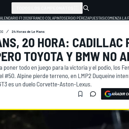
TODOS LOS CAMPEONATOS
ALENDARIO F1 2026
FRANCO COLAPINTO
SERGIO PÉREZ
APUESTAS
¡COMIENZA LA F
EC
24 Horas de Le Mans
ANS, 20 HORA: CADILLAC 
PERO TOYOTA Y BMW NO 
 poner todo en juego para la victoria y el podio, los Fe
 el #50. Alpine pierde terreno, en LMP2 Duqueine intent
GT3 es un duelo Corvette-Aston-Lexus.
AÑADIR C