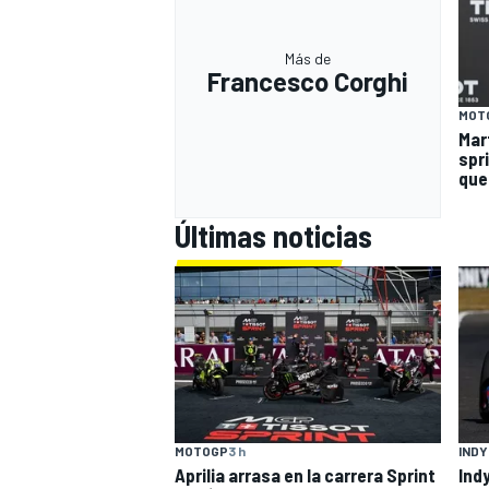
Más de
Francesco Corghi
MOT
Mart
spr
que
Últimas noticias
MOTOGP
3 h
IND
Aprilia arrasa en la carrera Sprint
Ind