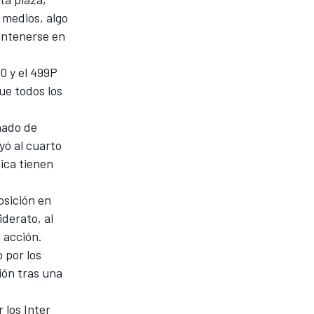
 medios, algo
mantenerse en
0 y el 499P
que todos los
ñado de
ayó al cuarto
ica
tienen
osición en
iderato, al
a acción.
 por los
ión tras una
 los Inter