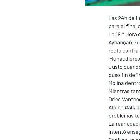
Las 24h de L
para el fina
La 19.ª Hora
Ayhançan Guv
recto contra 
NASCAR CUP
'Hunaudières'
Justo cuando
puso fin defi
Molina
dentro
Mientras tan
Dries Vantho
Alpine
#36, q
problemas té
La reanudaci
intentó ense
Cadillac, mie