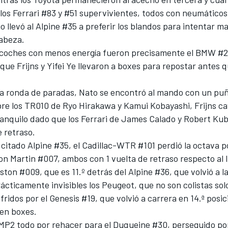
los Ferrari #83 y #51 supervivientes, todos con neumáticos
 llevó al Alpine #35 a preferir los blandos para intentar 
cabeza.
s coches con menos energía fueron precisamente el BMW #2
 que Frijns y Yifei Ye llevaron a boxes para repostar antes 
a ronda de paradas, Nato se encontró al mando con un pu
re los TR010 de
Ryo Hirakawa
y
Kamui Kobayashi
, Frijns c
ranquilo dado que los Ferrari de
James Calado
y
Robert Kub
 retraso.
 citado Alpine #35, el Cadillac-WTR #101 perdió la octava p
on Martin #007, ambos con 1 vuelta de retraso respecto al l
Aston #009, que es 11.º detrás del Alpine #36, que volvió a l
ácticamente invisibles los Peugeot, que no son colistas solo
ridos por el Genesis #19, que volvió a carrera en 14.ª posic
 en boxes.
MP2 todo por rehacer para el Duqueine #30, perseguido por