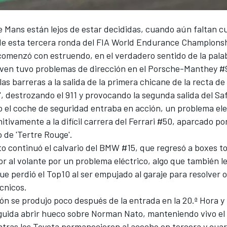
e Mans están lejos de estar decididas, cuando aún faltan c
l de esta tercera ronda del FIA World Endurance Champions
 comenzó con estruendo, en el verdadero sentido de la pala
en tuvo problemas de dirección en el Porsche-Manthey #
las barreras a la salida de la primera chicane de la recta de
, destrozando el 911 y provocando la segunda salida del Saf
 el coche de seguridad entraba en acción, un problema el
nitivamente a la difícil carrera del
Ferrari
#50, aparcado po
 de 'Tertre Rouge'.
to continuó el calvario del BMW #15, que regresó a boxes t
or
al volante por un problema eléctrico, algo que también le
ue perdió el Top10 al ser empujado al garaje para resolver 
cnicos.
ón se produjo poco después de la entrada en la 20.ª Hora y
guida abrir hueco sobre
Norman Nato
, manteniendo vivo e
ntras los Toyota permanecieron al acecho en tercera y cuar