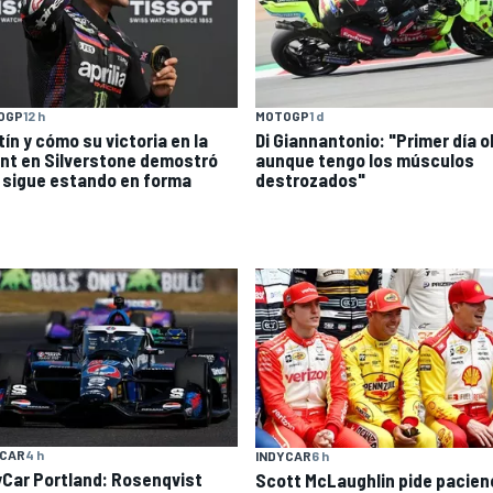
OGP
12 h
MOTOGP
1 d
ín y cómo su victoria en la
Di Giannantonio: "Primer día o
int en Silverstone demostró
aunque tengo los músculos
 sigue estando en forma
destrozados"
YCAR
4 h
INDYCAR
6 h
yCar Portland: Rosenqvist
Scott McLaughlin pide pacien