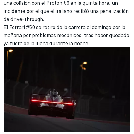
una colisión con el Proton #9 en la quinta hora, un
incidente por el que el italiano recibió una penalización
de drive-through.
El Ferrari #50 se retiró de la carrera el domingo por la
mañana por problemas mecánicos, tras haber quedado
ya fuera de la lucha durante la noche.