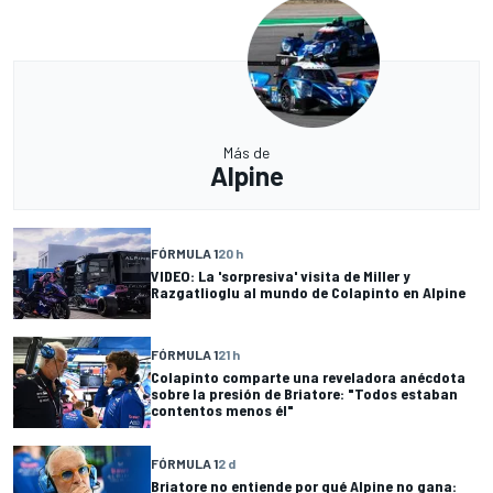
Más de
Alpine
FÓRMULA 1
20 h
VIDEO: La 'sorpresiva' visita de Miller y
Razgatlioglu al mundo de Colapinto en Alpine
FÓRMULA 1
21 h
Colapinto comparte una reveladora anécdota
sobre la presión de Briatore: "Todos estaban
contentos menos él"
FÓRMULA 1
2 d
Briatore no entiende por qué Alpine no gana: