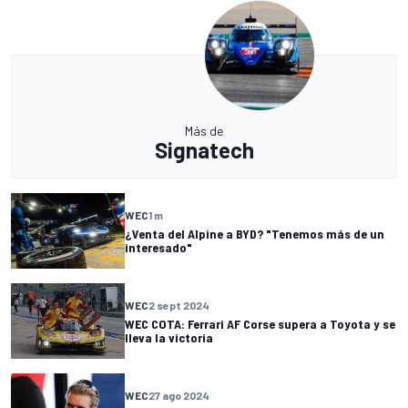
Más de
Signatech
WEC
1 m
¿Venta del Alpine a BYD? "Tenemos más de un
interesado"
WEC
2 sept 2024
WEC COTA: Ferrari AF Corse supera a Toyota y se
lleva la victoria
WEC
27 ago 2024