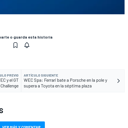
rte o guarda esta historia
ULO PREVIO
ARTÍCULO SIGUIENTE
EC y el GT
WEC Spa: Ferrari bate a Porsche en la pole y
 Challenge
supera a Toyota en la séptima plaza
S
VER MÁS Y COMENTAR