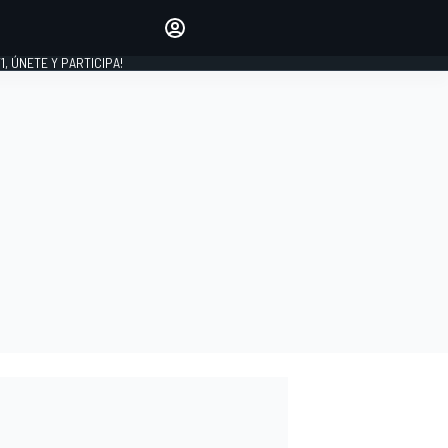
favoritos
Haz que se oiga tu voz
comentando artículos.
1, ÚNETE Y PARTICIPA!
INICIAR SESIÓN
EDICIÓN
LATINOAMÉRICA