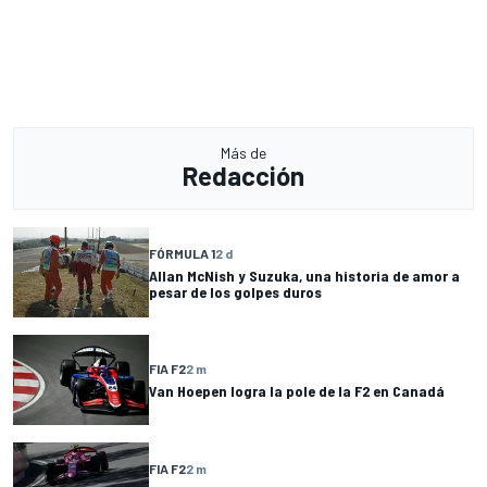
Más de
Redacción
FÓRMULA 1
2 d
Allan McNish y Suzuka, una historia de amor a
pesar de los golpes duros
FIA F2
2 m
Van Hoepen logra la pole de la F2 en Canadá
FIA F2
2 m