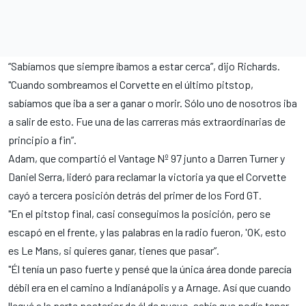
“Sabíamos que siempre íbamos a estar cerca”, dijo Richards.
"Cuando sombreamos el Corvette en el último pitstop,
sabíamos que iba a ser a ganar o morir. Sólo uno de nosotros iba
a salir de esto. Fue una de las carreras más extraordinarias de
principio a fin”.
Adam, que compartió el Vantage Nº 97 junto a Darren Turner y
Daniel Serra, lideró para reclamar la victoria ya que el Corvette
cayó a tercera posición detrás del primer de los Ford GT.
"En el pitstop final, casi conseguimos la posición, pero se
escapó en el frente, y las palabras en la radio fueron, 'OK, esto
es Le Mans, si quieres ganar, tienes que pasar”.
"Él tenía un paso fuerte y pensé que la única área donde parecía
débil era en el camino a Indianápolis y a Arnage. Así que cuando
llegué a la parte posterior de él de nuevo, sabía que podía tener