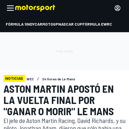
FÓRMULA 1
INDYCAR
MOTOGP
NASCAR CUP
FÓRMULA E
WRC
NOTICIAS
WEC
24 Horas de Le Mans
ASTON MARTIN APOSTÓ EN
LA VUELTA FINAL POR
"GANAR O MORIR" LE MANS
El jefe de Aston Martin Racing, David Richards, y su
piloto Jonathan Adam, dijeron que sólo había una