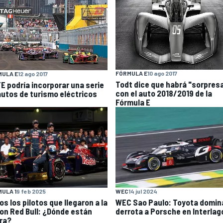
FÓRMULA E
10 ago 2017
MULA E
12 ago 2017
Todt dice que habrá "sorpres
FE podría incorporar una serie
con el auto 2018/2019 de la
autos de turismo eléctricos
Fórmula E
ULA 1
9 feb 2025
WEC
14 jul 2024
s los pilotos que llegaron a la
WEC Sao Paulo: Toyota domin
con Red Bull: ¿Dónde están
derrota a Porsche en Interlag
ra?