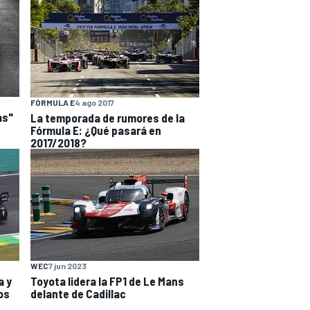
FÓRMULA E
4 ago 2017
as"
La temporada de rumores de la
Fórmula E: ¿Qué pasará en
2017/2018?
WEC
7 jun 2023
a y
Toyota lidera la FP1 de Le Mans
os
delante de Cadillac