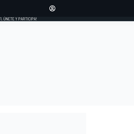
favoritos
Haz que se oiga tu voz
comentando artículos.
1, ÚNETE Y PARTICIPA!
INICIAR SESIÓN
EDICIÓN
LATINOAMÉRICA