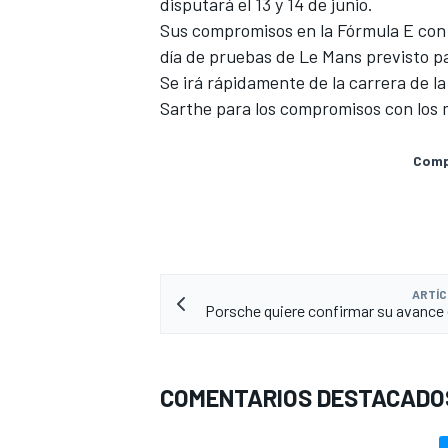
disputará el 13 y 14 de junio.
FÓRMULA E
Sus compromisos en la Fórmula E con 
día de pruebas de Le Mans previsto pa
Se irá rápidamente de la carrera de l
Sarthe para los compromisos con los m
Compa
ARTÍC
Porsche quiere confirmar su avance
WRC
COMENTARIOS DESTACADO