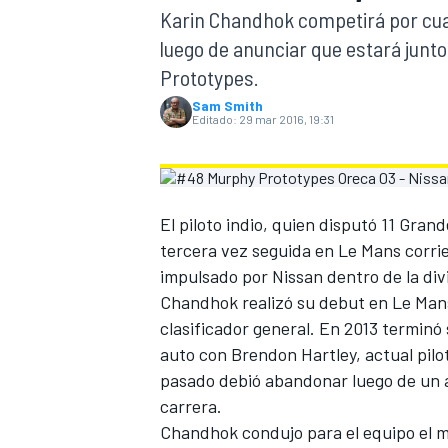
Karin Chandhok competirá por cua
INDYCAR
luego de anunciar que estará junt
Prototypes.
Sam Smith
Editado:
29 mar 2016, 19:31
El piloto indio, quien disputó 11 Gran
tercera vez seguida en Le Mans corri
impulsado por Nissan dentro de la div
Chandhok realizó su debut en Le Mans
clasificador general. En 2013 termin
MOTOGP
auto con Brendon Hartley, actual pilo
pasado debió abandonar luego de un a
carrera.
Chandhok condujo para el equipo el m