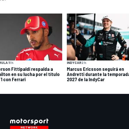
ULA 1
1 h
INDYCAR
2 h
rson Fittipaldi respalda a
Marcus Ericsson seguirá en
lton en su lucha por el título
Andretti durante la temporad
1 con Ferrari
2027 de la IndyCar