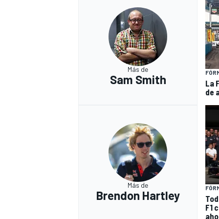
Más de
FÓR
Sam Smith
La 
de 
MÁS CATEGORÍAS
Más de
FÓRM
Brendon Hartley
Todo
F1 
aho