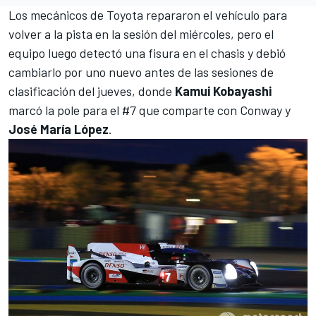
Los mecánicos de Toyota repararon el vehículo para
volver a la pista en la sesión del miércoles, pero el
equipo luego detectó una fisura en el chasis y debió
cambiarlo por uno nuevo antes de las sesiones de
clasificación del jueves, donde
Kamui Kobayashi
marcó la pole para el #7
que comparte con Conway y
José María López
.