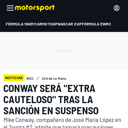
FÓRMULA 1
INDYCAR
MOTOGP
NASCAR CUP
FÓRMULA E
WRC
NOTICIAS
WEC
24h de Le Mans
CONWAY SERÁ "EXTRA
CAUTELOSO" TRAS LA
SANCIÓN EN SUSPENSO
Mike Conway, compañero de José María López en
el Toyota #7, admite que tomará precauciones