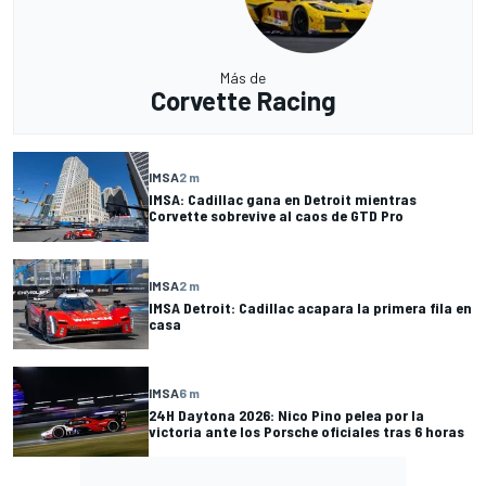
Más de
Corvette Racing
IMSA
2 m
IMSA: Cadillac gana en Detroit mientras
Corvette sobrevive al caos de GTD Pro
IMSA
2 m
IMSA Detroit: Cadillac acapara la primera fila en
casa
IMSA
6 m
24H Daytona 2026: Nico Pino pelea por la
victoria ante los Porsche oficiales tras 6 horas