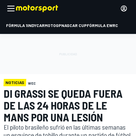
FÓRMULA 1
INDYCAR
MOTOGP
NASCAR CUP
FÓRMULA E
WRC
NOTICIAS
WEC
DI GRASSI SE QUEDA FUERA
DE LAS 24 HORAS DE LE
MANS POR UNA LESIÓN
El piloto brasileño sufrió en las últimas semanas
un esguince de tobillo durante un partido de fútbol