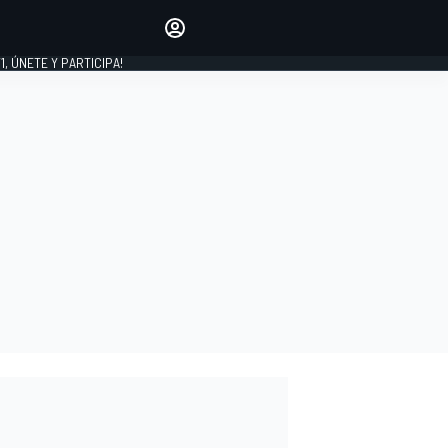
favoritos
Haz que se oiga tu voz
comentando artículos.
1, ÚNETE Y PARTICIPA!
INICIAR SESIÓN
EDICIÓN
LATINOAMÉRICA