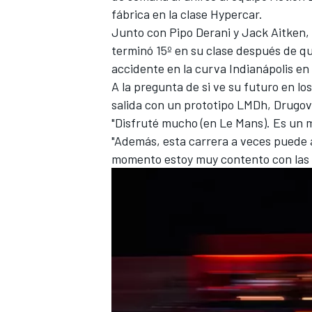
fábrica en la clase Hypercar.
FÓRMULA E
Junto con
Pipo Derani
y
Jack Aitken
,
terminó 15º en su clase después de q
accidente en la curva Indianápolis en 
A la pregunta de si ve su futuro en lo
salida con un prototipo LMDh, Drugov
"Disfruté mucho (en Le Mans). Es un 
"Además, esta carrera a veces puede 
momento estoy muy contento con las 
WRC