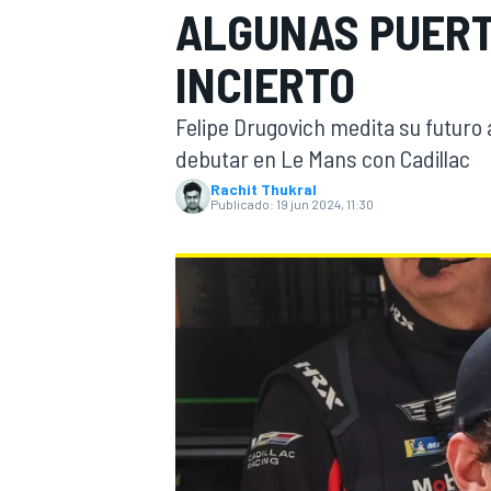
ALGUNAS PUERT
INDYCAR
INCIERTO
Felipe Drugovich medita su futuro a
debutar en Le Mans con Cadillac
Rachit Thukral
Publicado:
19 jun 2024, 11:30
MOTOGP