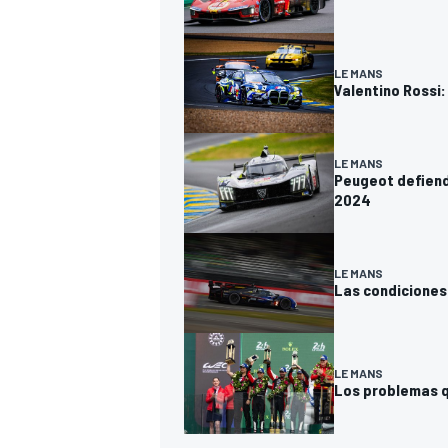
LE MANS
Valentino Rossi
LE MANS
Peugeot defiend
2024
LE MANS
Las condiciones
LE MANS
Los problemas q