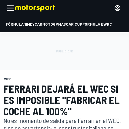
FÓRMULA 1
INDYCAR
MOTOGP
NASCAR CUP
FÓRMULA E
WRC
WEC
FERRARI DEJARÁ EL WEC SI
ES IMPOSIBLE "FABRICAR EL
COCHE AL 100%"
No es momento de salida para Ferrari en el WEC,
sino de advertencia: el constructor italiano no