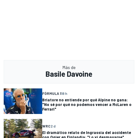
Más de
Basile Davoine
FÓRMULA 1
18 h
Briatore no entiende por qué Alpine no gana:
"No sé por qué no podemos vencer a McLaren o
Ferrari"
WRC
2 d
El dramático relato de Ingrassia del accidente
con Ogier en Finlandia: "Lo vi desmayarse"