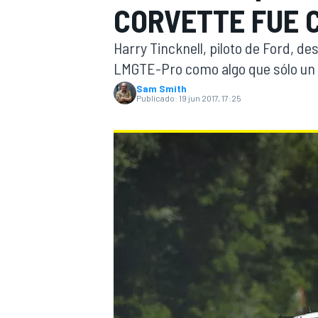
CORVETTE FUE 
INDYCAR
Harry Tincknell, piloto de Ford, des
LMGTE-Pro como algo que sólo un l
Sam Smith
Publicado:
19 jun 2017, 17:25
MOTOGP