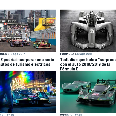
FÓRMULA E
10 ago 2017
MULA E
12 ago 2017
Todt dice que habrá "sorpres
FE podría incorporar una serie
con el auto 2018/2019 de la
autos de turismo eléctricos
Fórmula E
5 jun 2025
WEC
5 feb 2025