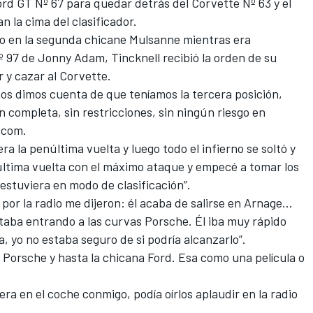
rd GT Nº 67 para quedar detrás del Corvette Nº 63 y el
 la cima del clasificador.
o en la segunda chicane Mulsanne mientras era
 97 de Jonny Adam, Tincknell recibió la orden de su
 y cazar al
Corvette
.
os dimos cuenta de que teníamos la tercera posición,
 completa, sin restricciones, sin ningún riesgo en
t.com.
era la penúltima vuelta y luego todo el infierno se soltó y
ltima vuelta con el máximo ataque y empecé a tomar los
i estuviera en modo de clasificación”.
 por la radio me dijeron: él acaba de salirse en Arnage…
taba entrando a las curvas Porsche. Él iba muy rápido
, yo no estaba seguro de si podría alcanzarlo”.
s Porsche y hasta la chicana Ford. Esa como una película o
era en el coche conmigo, podía oírlos aplaudir en la radio