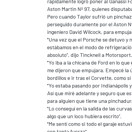
rápidamente logró poner al Ganassi Fo
FÓRMULA E
Aston Martin Nº 97, quienes disputaban
Pero cuando Taylor sufrió un pinchaz
perseguido duramente por el Aston Nº
ingeniero David Wilcock, para empujar
"Una vez que el Porsche se detuvo y n
estábamos en el modo de refrigeración
absoluto”, dijo Tincknell a Motorspor
"Yo iba a la chicana de Ford en lo que 
me dijeron que empujara. Empecé la ú
bordillos e ir tras el Corvette, como s
"Yo estaba pasando por Indianápolis y
Así que miré adelante y seguro que es
WRC
para alguien que tiene una pinchadura
"Lo conseguí en la salida de las curva
algo que un loco hubiera escrito”.
"Me sentí como si todo el garaje estuvi
con tanta fuerza”.