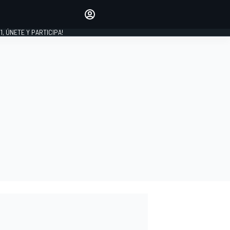
favoritos
Haz que se oiga tu voz
comentando artículos.
1, ÚNETE Y PARTICIPA!
INICIAR SESIÓN
EDICIÓN
LATINOAMÉRICA