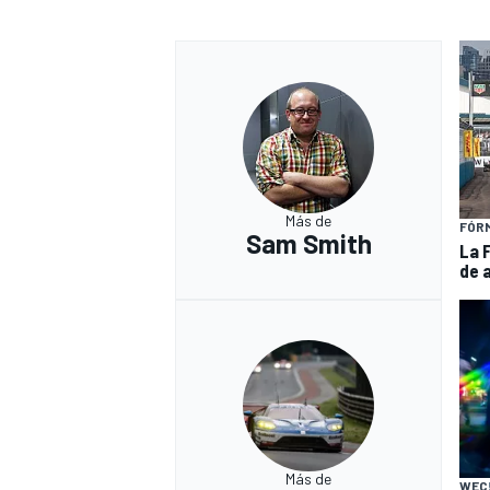
Más de
FÓR
Sam Smith
La 
de 
Más de
WEC