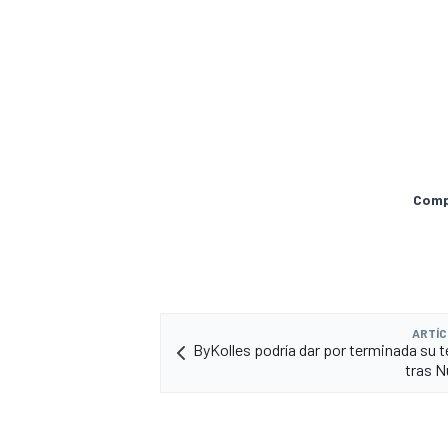
Compa
MÁS CATEGORÍAS
ARTÍC
ByKolles podría dar por terminada su
tras N