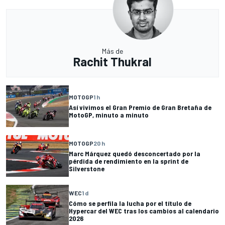
Más de
Rachit Thukral
MOTOGP
1 h
Así vivimos el Gran Premio de Gran Bretaña de
MotoGP, minuto a minuto
MOTOGP
20 h
Marc Márquez quedó desconcertado por la
pérdida de rendimiento en la sprint de
Silverstone
WEC
1 d
Cómo se perfila la lucha por el título de
Hypercar del WEC tras los cambios al calendario
2026