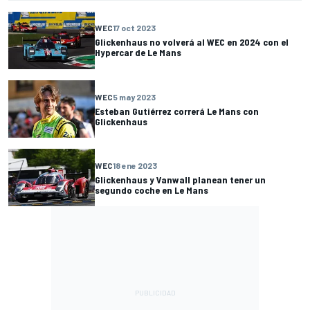
WEC
17 oct 2023
Glickenhaus no volverá al WEC en 2024 con el
Hypercar de Le Mans
WEC
5 may 2023
Esteban Gutiérrez correrá Le Mans con
Glickenhaus
WEC
18 ene 2023
Glickenhaus y Vanwall planean tener un
segundo coche en Le Mans