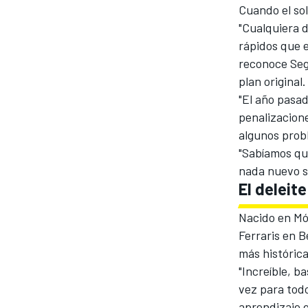
Cuando el sol
"Cualquiera d
rápidos que e
reconoce Seg
plan original.
"El año pasad
penalizacione
algunos prob
"Sabíamos qu
nada nuevo s
El deleite
Nacido en Mód
Ferraris en Be
más histórica
"Increíble, b
vez para todo
aprendizaje 