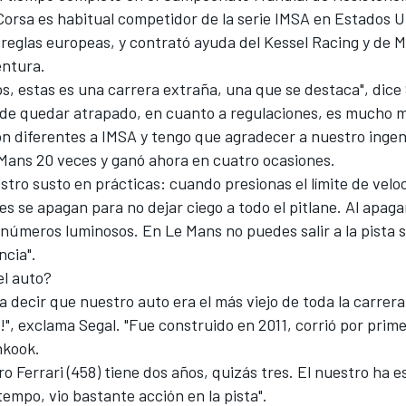
Corsa es habitual competidor de la serie IMSA en Estados U
 reglas europeas, y contrató ayuda del Kessel Racing y de M
entura.
s, estas es una carrera extraña, una que se destaca", dice 
 de quedar atrapado, en cuanto a regulaciones, es mucho m
on diferentes a IMSA y tengo que agradecer a nuestro ingen
Mans 20 veces y ganó ahora en cuatro ocasiones.
tro susto en prácticas: cuando presionas el límite de veloc
res se apagan para no dejar ciego a todo el pitlane. Al apaga
números luminosos. En Le Mans no puedes salir a la pista sin
ncia".
el auto?
a decir que nuestro auto era el más viejo de toda la carrera.
", exclama Segal. "Fue construido en 2011, corrió por prim
nkook.
ro Ferrari (458) tiene dos años, quizás tres. El nuestro ha e
empo, vio bastante acción en la pista".