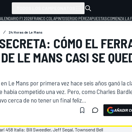
TODOS LOS CAMPEONATOS
ALENDARIO F1 2026
FRANCO COLAPINTO
SERGIO PÉREZ
APUESTAS
¡COMIENZA LA F
C
24 Horas de Le Mans
 SECRETA: CÓMO EL FERR
DE LE MANS CASI SE QUED
ó en Le Mans por primera vez hace seis años ganó la 
 había competido una vez. Pero, como Charles Bardle
o cerca de no tener un final feliz...
AÑADIR C