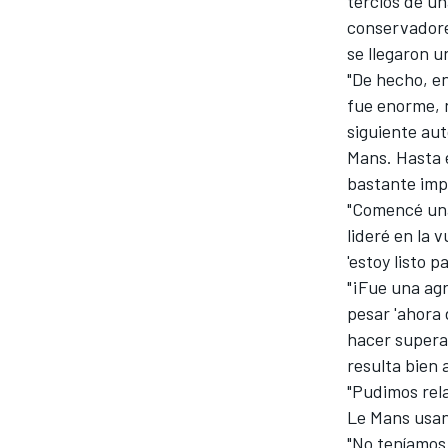
tercios de un
conservadore
FÓRMULA E
se llegaron 
"De hecho, e
fue enorme, 
siguiente aut
Mans. Hasta e
bastante impr
"Comencé una 
lideré en la 
'estoy listo 
"¡Fue una agr
pesar 'ahora 
WRC
hacer superac
resulta bien 
"Pudimos rel
Le Mans usand
"No teníamos