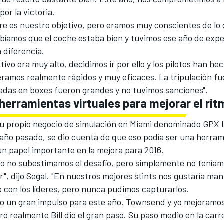
por la victoria.
e es nuestro objetivo, pero eramos muy conscientes de lo d
abíamos que el coche estaba bien y tuvimos ese año de exp
 diferencia.
tivo era muy alto, decidimos ir por ello y los pilotos han he
eramos realmente rápidos y muy eficaces. La tripulación f
radas en boxes fueron grandes y no tuvimos sanciones".
 herramientas virtuales para mejorar el rit
 su propio negocio de simulación en Miami denominado GPX
l año pasado, se dio cuenta de que eso podía ser una herra
un papel importante en la mejora para 2016.
do no subestimamos el desafío, pero simplemente no teníam
", dijo Segal. "En nuestros mejores stints nos gustaría ma
 con los líderes, pero nunca pudimos capturarlos.
o un gran impulso para este año. Townsend y yo mejoramo
ro realmente Bill dio el gran paso. Su paso medio en la carr