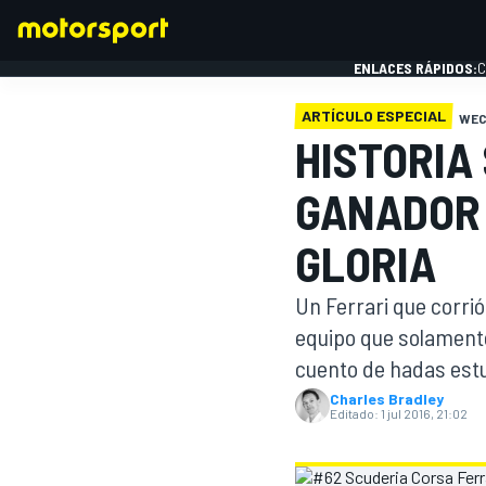
ENLACES RÁPIDOS:
C
ARTÍCULO ESPECIAL
WE
HISTORIA
FÓRMULA 1
GANADOR 
GLORIA
Un Ferrari que corri
equipo que solamente
cuento de hadas estuv
Charles Bradley
Editado:
1 jul 2016, 21:02