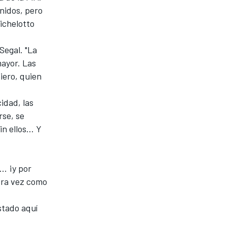
nidos, pero
ichelotto
Segal. "La
ayor. Las
iero, quien
idad, las
rse, se
 ellos... Y
.. ¡y por
era vez como
stado aquí