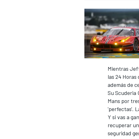
INDYCAR
Mientras Jef
las 24 Horas 
además de ce
Su Scuderia C
Mans por tre
MOTOGP
'perfectas'. 
Y si vas a ga
recuperar un 
seguridad gen