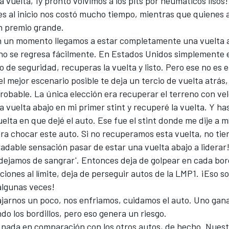
a vuelta, ¡y pronto volvimos a los pits por neumáticos lisos!
s al inicio nos costó mucho tiempo, mientras que quienes 
un premio grande.
n un momento llegamos a estar completamente una vuelta 
no se regresa fácilmente. En Estados Unidos simplemente e
o de seguridad, recuperas la vuelta y listo. Pero ese no es e
l mejor escenario posible te deja un tercio de vuelta atrás,
obable. La única elección era recuperar el terreno con ve
vuelta abajo en mi primer stint y recuperé la vuelta. Y ha
vuelta en que dejé el auto. Ese fue el stint donde me dije a 
para chocar este auto. Si no recuperamos esta vuelta, no tie
adable sensación pasar de estar una vuelta abajo a lidera
dejamos de sangrar'. Entonces deja de golpear en cada bord
iones al límite, deja de perseguir autos de la LMP1. ¡Eso 
algunas veces!
ajarnos un poco, nos enfriamos, cuidamos el auto. Uno gan
o los bordillos, pero eso genera un riesgo.
 nada en comparación con los otros autos, de hecho. Nues