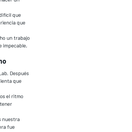
ifícil que
eriencia que
cho un trabajo
ue impecable,
mo
 Lab. Después
mienta que
os el ritmo
ntener
s nuestra
era fue