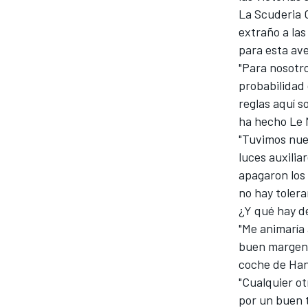
La Scuderia 
extraño a las
para esta av
"Para nosotro
probabilidad
reglas aquí s
ha hecho Le 
"Tuvimos nues
luces auxilia
apagaron los 
no hay tolera
MÁS CATEGORÍAS
¿Y qué hay d
"Me animaría 
buen margen!
coche de Ha
"Cualquier ot
por un buen t