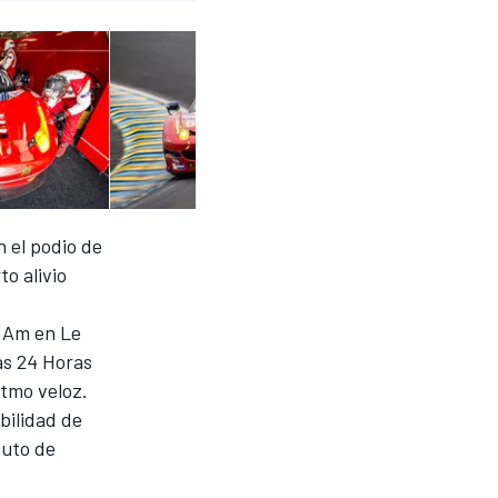
 el podio de
to alivio
E Am en Le
as 24 Horas
itmo veloz.
ibilidad de
auto de