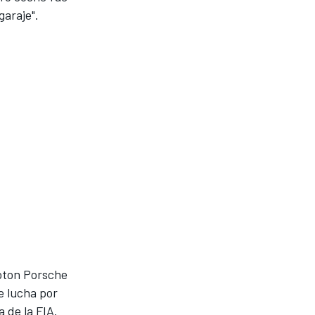
garaje".
roton Porsche
e lucha por
 de la FIA.