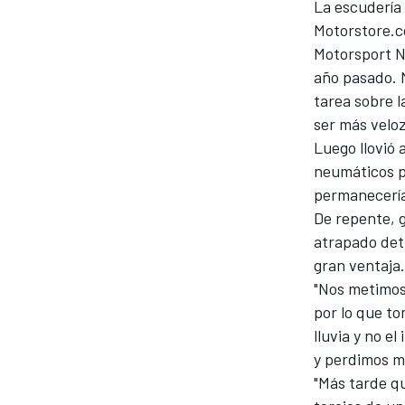
La escudería
Motorstore.
Motorsport Ne
año pasado. M
tarea sobre l
ser más velo
Luego llovió 
NASCAR CUP
neumáticos p
permanecería
De repente, g
atrapado detr
gran ventaja.
"Nos metimos 
por lo que t
lluvia y no e
y perdimos m
"Más tarde q