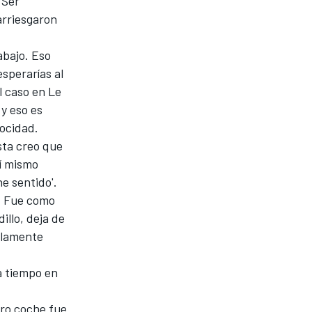
 Ser
arriesgaron
abajo. Eso
sperarías al
l caso en Le
 y eso es
locidad.
sta creo que
mí mismo
ne sentido'.
r! Fue como
illo, deja de
solamente
a tiempo en
tro coche fue