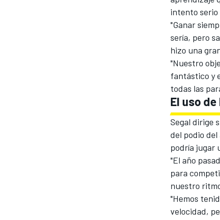
intento serio 
"Ganar siempr
sería, pero s
hizo una gran
"Nuestro obje
fantástico y 
todas las pa
El uso de
Segal dirige
del podio de
podría jugar 
"El año pasa
para competir
nuestro ritmo
"Hemos tenid
velocidad, pe