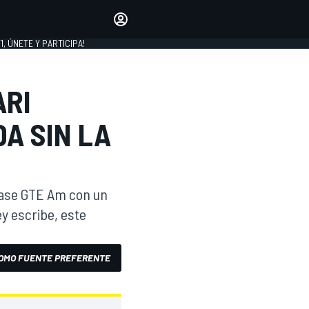
favoritos
Haz que se oiga tu voz
comentando artículos.
1, ÚNETE Y PARTICIPA!
INICIAR SESIÓN
EDICIÓN
ARI
LATINOAMÉRICA
A SIN LA
clase GTE Am con un
y escribe, este
OMO FUENTE PREFERENTE