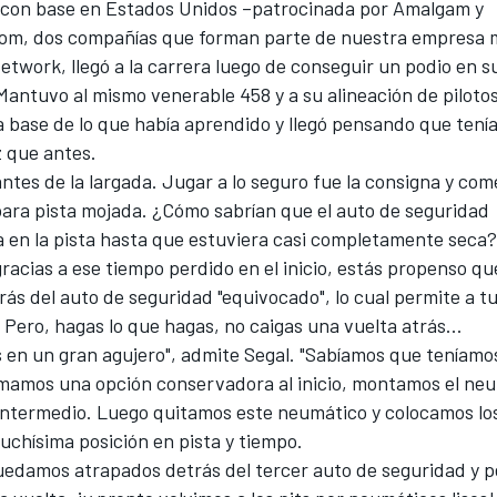
 con base en Estados Unidos –patrocinada por
Amalgam
y
com
, dos compañías que forman parte de nuestra empresa 
twork, llegó a la carrera luego de conseguir un podio en s
antuvo al mismo venerable 458 y a su alineación de pilotos
a base de lo que había aprendido y llegó pensando que tení
z que antes.
antes de la largada. Jugar a lo seguro fue la consigna y c
ara pista mojada. ¿Cómo sabrían que el auto de seguridad
 en la pista hasta que estuviera casi completamente seca?
racias a ese tiempo perdido en el inicio, estás propenso q
ás del auto de seguridad "equivocado", lo cual permite a tu
 Pero, hagas lo que hagas, no caigas una vuelta atrás...
en un gran agujero", admite Segal. "Sabíamos que teníamos
omamos una opción conservadora al inicio, montamos el ne
l intermedio. Luego quitamos este neumático y colocamos lo
uchísima posición en pista y tiempo.
uedamos atrapados detrás del tercer auto de seguridad y 