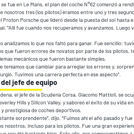
 se fue en Le Mans, el plan del coche N°62 comenzó a rendir
e nosotros tres (los pilotos) éramos entre uno y tres segu
l Proton Porsche que lideró desde la puesta del sol hasta 
al. "Allí fue cuando nos recuperamos y avanzamos. Luego v
o analizamos lo que nos faltó para ganar. Fue sencillo: tu
s que fueron errores de novatos por parte de los pilotos, 
lemas mecánicos que fueron bastante simples.
e teníamos que cambiar para arreglar los errores y, sorpr
urgió. Tuvimos una carrera perfecta en ese aspecto".
 del jefe de equipo
ena, el jefe de la Scudería Corsa, Giacomo Mattioli, se oc
verley Hills y Silicon Valley, y saboreó el éxito de su vida en
 y prestigiosa de coches deportivos.
astante sorprendente", dijo. "Fuimos ahí el año pasado y fue
s nosotros, incluso para los pilotos. Fue una gran experien
que resultó bastante bien. Este año, nos comprometimos a