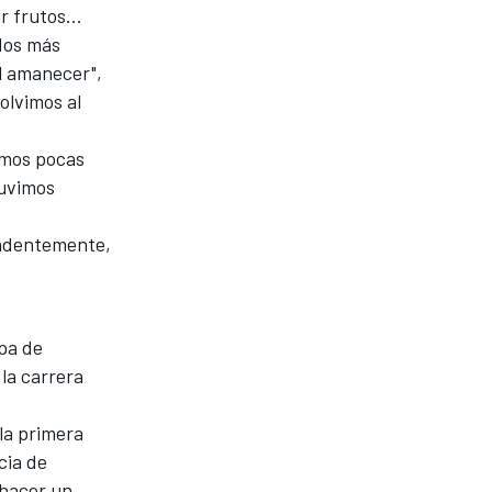
 frutos...
ndos más
el amanecer",
olvimos al
vimos pocas
tuvimos
endentemente,
upa de
 la carrera
 la primera
cia de
 hacer un