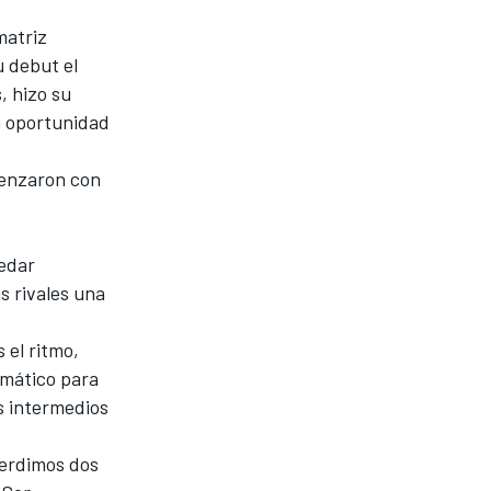
matriz
u debut el
, hizo su
a oportunidad
omenzaron con
uedar
s rivales una
 el ritmo,
umático para
s intermedios
perdimos dos