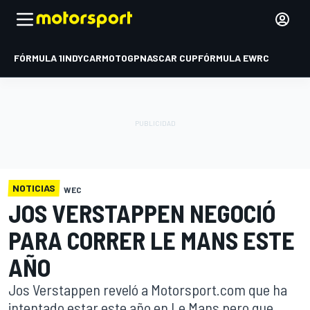
FÓRMULA 1
INDYCAR
MOTOGP
NASCAR CUP
FÓRMULA E
WRC
NOTICIAS
WEC
JOS VERSTAPPEN NEGOCIÓ
PARA CORRER LE MANS ESTE
AÑO
Jos Verstappen reveló a Motorsport.com que ha
intentado estar este año en Le Mans pero que