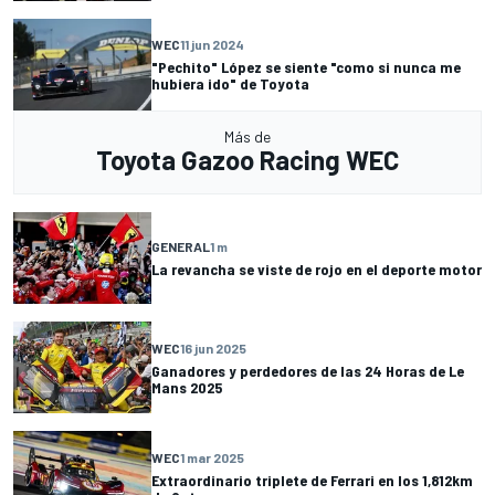
WEC
11 jun 2024
"Pechito" López se siente "como si nunca me
hubiera ido" de Toyota
Más de
Toyota Gazoo Racing WEC
GENERAL
1 m
La revancha se viste de rojo en el deporte motor
WEC
16 jun 2025
Ganadores y perdedores de las 24 Horas de Le
Mans 2025
WEC
1 mar 2025
Extraordinario triplete de Ferrari en los 1,812km