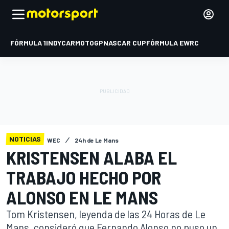
FÓRMULA 1
INDYCAR
MOTOGP
NASCAR CUP
FÓRMULA E
WRC
NOTICIAS
WEC
24h de Le Mans
KRISTENSEN ALABA EL
TRABAJO HECHO POR
ALONSO EN LE MANS
Tom Kristensen, leyenda de las 24 Horas de Le
Mans, consideró que Fernando Alonso no puso un