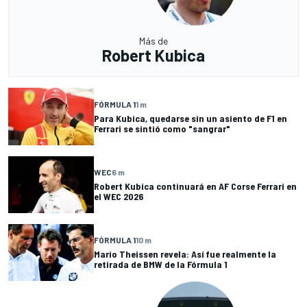
Más de
Robert Kubica
FÓRMULA 1
1 m
Para Kubica, quedarse sin un asiento de F1 en
Ferrari se sintió como "sangrar"
WEC
6 m
Robert Kubica continuará en AF Corse Ferrari en
el WEC 2026
FÓRMULA 1
10 m
Mario Theissen revela: Así fue realmente la
retirada de BMW de la Fórmula 1