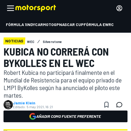
FÓRMULA 1
INDYCAR
MOTOGP
NASCAR CUP
FÓRMULA E
WRC
NOTICIAS
WEC
Silverstone
KUBICA NO CORRERÁ CON
BYKOLLES EN EL WEC
Robert Kubica no participará finalmente en el
Mundial de Resistencia para el equipo privado de
LMP1 ByKolles según ha anunciado el piloto este
martes.
Jamie Klein
Editado:
5 may 2021, 16:21
AÑADIR COMO FUENTE PREFERENTE