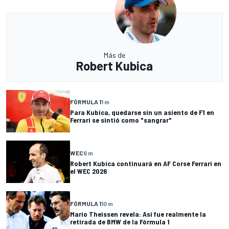
Más de
Robert Kubica
FÓRMULA 1
1 m
Para Kubica, quedarse sin un asiento de F1 en
Ferrari se sintió como "sangrar"
WEC
6 m
Robert Kubica continuará en AF Corse Ferrari en
el WEC 2026
FÓRMULA 1
10 m
Mario Theissen revela: Así fue realmente la
retirada de BMW de la Fórmula 1