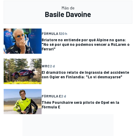
Más de
Basile Davoine
FÓRMULA 1
20 h
Briatore no entiende por qué Alpine no gana:
"No sé por qué no podemos vencer a McLaren o
Ferrari"
WRC
2 d
El dramático relato de Ingrassia del accidente
con Ogier en Finlandia: "Lo vi desmayarse"
FÓRMULA E
2 d
Théo Pourchaire será piloto de Opel en la
Fórmula E