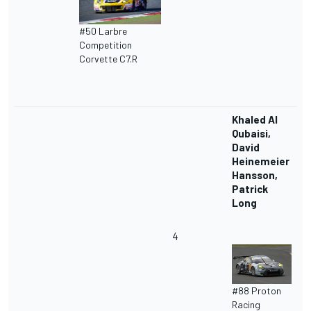
#50 Larbre
Competition
Corvette C7.R
Khaled Al
Qubaisi,
David
Heinemeier
Hansson,
Patrick
Long
4
#88 Proton
Racing