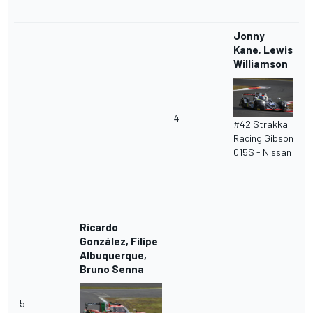
Jonny
Kane, Lewis
Williamson
4
#42 Strakka
Racing Gibson
015S - Nissan
Ricardo
González, Filipe
Albuquerque,
Bruno Senna
5