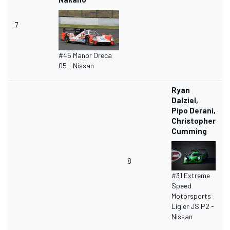
7
#45 Manor Oreca
05 - Nissan
Ryan
Dalziel,
Pipo Derani,
Christopher
Cumming
8
#31 Extreme
Speed
Motorsports
Ligier JS P2 -
Nissan