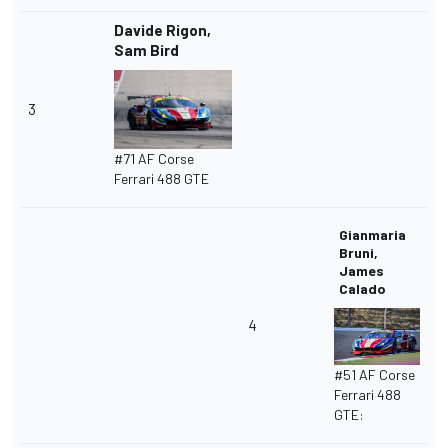
Davide Rigon,
Sam Bird
3
#71 AF Corse
Ferrari 488 GTE
Gianmaria
Bruni,
James
Calado
4
#51 AF Corse
Ferrari 488
GTE: