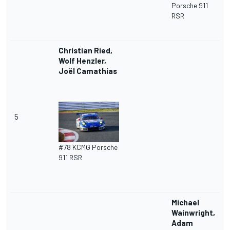
Porsche 911
RSR
Christian Ried,
Wolf Henzler,
Joël Camathias
5
#78 KCMG Porsche
911 RSR
Michael
Wainwright,
Adam