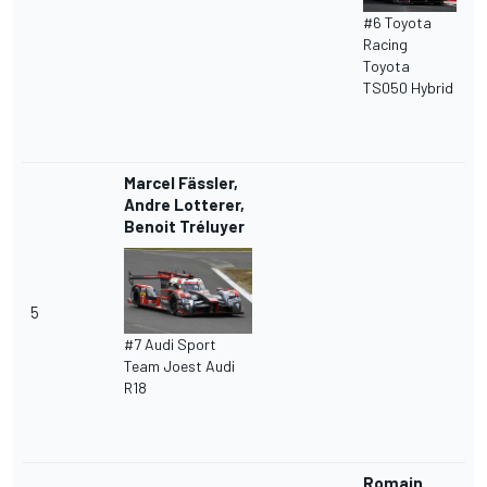
#6 Toyota
Racing
Toyota
TS050 Hybrid
Marcel Fässler,
Andre Lotterer,
Benoit Tréluyer
5
#7 Audi Sport
Team Joest Audi
R18
Romain