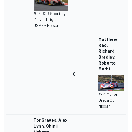
#43 RGR Sport by
Morand Ligier
JSP2 - Nissan
Matthew
Rao,
Richard
Bradley,
Roberto
Merhi
6
#44 Manor
Oreca 05 -
Nissan
Tor Graves, Alex
Lynn, Shinji
Nakano