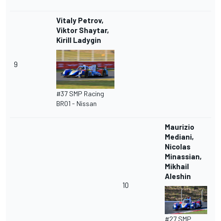
Vitaly Petrov,
Viktor Shaytar,
Kirill Ladygin
9
#37 SMP Racing
BR01 - Nissan
Maurizio
Mediani,
Nicolas
Minassian,
Mikhail
Aleshin
10
#27 SMP