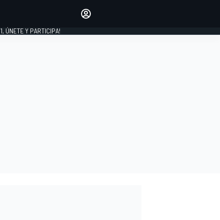
favoritos
Haz que se oiga tu voz
comentando artículos.
1, ÚNETE Y PARTICIPA!
INICIAR SESIÓN
EDICIÓN
LATINOAMÉRICA