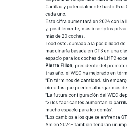
Cadillac y potencialmente hasta 15 si
FÓRMULA E
cada uno.
Esta cifra aumentará en 2024 con la l
y, posiblemente, más inscriptos priva
más de 20 coches.
Tood esto, sumado a la posibilidad de
maquinaria basada en GT3 en una cla
espacio para los coches de LMP2 excep
Pierre Fillon
, presidente del promotor
tras año, el WEC ha mejorado en térmi
"En términos de cantidad, sin embargo
circuitos que pueden albergar más de 
WRC
"La futura configuración del WEC dep
"Si los fabricantes aumentan la parril
mucho espacio para los demás".
"Los cambios a los que se enfrenta GT
Am en 2024- también tendrán un imp