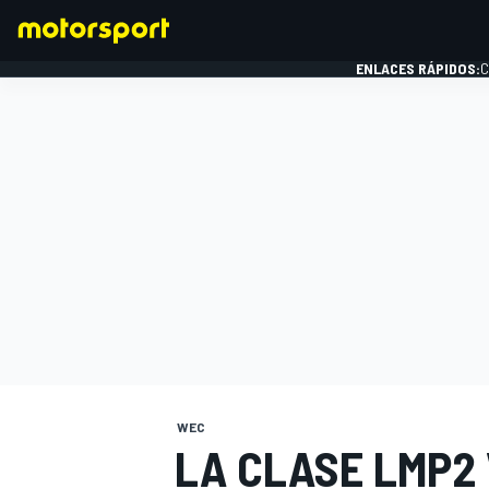
ENLACES RÁPIDOS:
C
FÓRMULA 1
WEC
LA CLASE LMP2