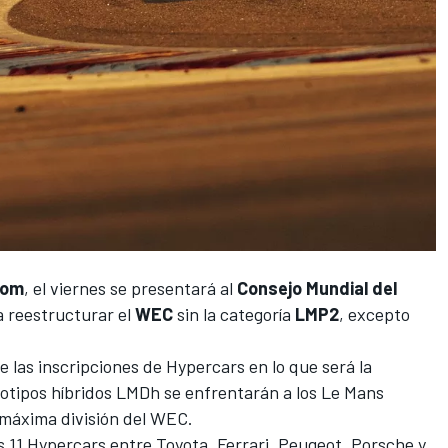
com
, el viernes se presentará al
Consejo Mundial del
 reestructurar el
WEC
sin la categoría
LMP2
, excepto
e las inscripciones de Hypercars en lo que será la
otipos híbridos LMDh se enfrentarán a los Le Mans
 máxima división del WEC.
11 Hypercars entre Toyota, Ferrari, Peugeot, Porsche y