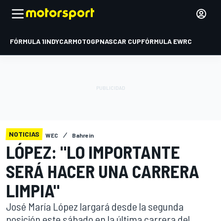
FÓRMULA 1
INDYCAR
MOTOGP
NASCAR CUP
FÓRMULA E
WRC
NOTICIAS
WEC
Bahrein
LÓPEZ: "LO IMPORTANTE
SERÁ HACER UNA CARRERA
LIMPIA"
José María López largará desde la segunda
posición este sábado en la última carrera del