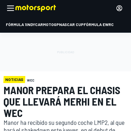
FÓRMULA 1
INDYCAR
MOTOGP
NASCAR CUP
FÓRMULA E
WRC
NOTICIAS
WEC
MANOR PREPARA EL CHASIS
QUE LLEVARÁ MERHI EN EL
WEC
Manor ha recibido su segundo coche LMP2, al que
hará el shakedown este jueves, en el debut de