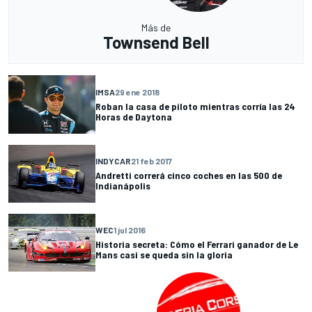
Más de
Townsend Bell
IMSA
29 ene 2018
Roban la casa de piloto mientras corría las 24
Horas de Daytona
INDYCAR
21 feb 2017
Andretti correrá cinco coches en las 500 de
Indianápolis
WEC
1 jul 2016
Historia secreta: Cómo el Ferrari ganador de Le
Mans casi se queda sin la gloria