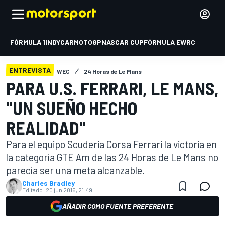
FÓRMULA 1
INDYCAR
MOTOGP
NASCAR CUP
FÓRMULA E
WRC
ENTREVISTA
WEC
24 Horas de Le Mans
PARA U.S. FERRARI, LE MANS,
"UN SUEÑO HECHO
REALIDAD"
Para el equipo Scuderia Corsa Ferrari la victoria en
la categoría GTE Am de las 24 Horas de Le Mans no
parecía ser una meta alcanzable.
Charles Bradley
Editado:
20 jun 2016, 21:49
AÑADIR COMO FUENTE PREFERENTE