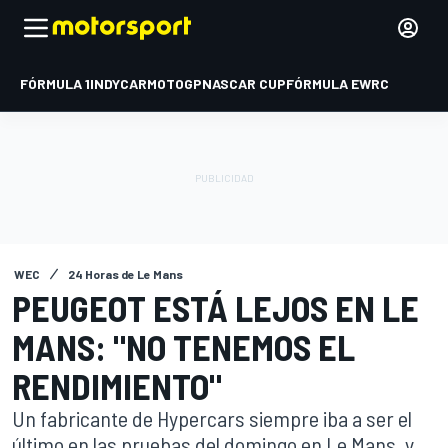
FÓRMULA 1
INDYCAR
MOTOGP
NASCAR CUP
FÓRMULA E
WRC
WEC
24 Horas de Le Mans
PEUGEOT ESTÁ LEJOS EN LE
MANS: "NO TENEMOS EL
RENDIMIENTO"
Un fabricante de Hypercars siempre iba a ser el
último en las pruebas del domingo en Le Mans, y