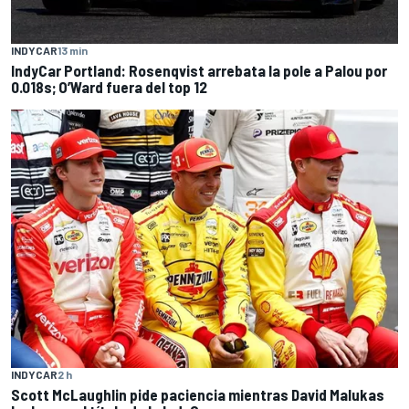
INDYCAR
13 min
IndyCar Portland: Rosenqvist arrebata la pole a Palou por
0.018s; O’Ward fuera del top 12
INDYCAR
2 h
Scott McLaughlin pide paciencia mientras David Malukas